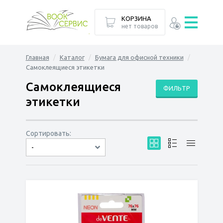
КОРЗИНА
нет товаров
Главная
Каталог
Бумага для офисной техники
Самоклеящиеся этикетки
Самоклеящиеся
ФИЛЬТР
этикетки
Сортировать:
-
по дате
по популярности
сначала дешёвые
сначала дорогие