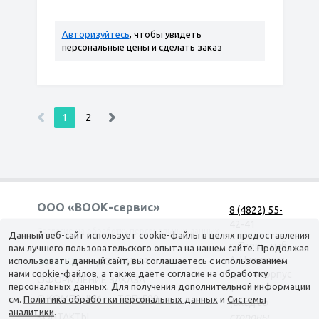
Авторизуйтесь
, чтобы увидеть
персональные цены и сделать заказ
1
2
ООО «ВООК-сервис»
8 (4822) 55-
42-41
Согласие на обработку персональных данных
Данный веб-сайт использует cookie-файлы в целях предоставления
г. Тверь, наб.
вам лучшего пользовательского опыта на нашем сайте. Продолжая
А. Никитина,
использовать данный сайт, вы соглашаетесь с использованием
КАТАЛОГ
ДОСТАВКА
нами cookie-файлов, а также даете согласие на обработку
д. 144 корпус
ОФОРМЛЕНИЕ ЗАКАЗА
персональных данных. Для получения дополнительной информации
1
О КОМПАНИИ
ТОП-500
см.
Политика обработки персональных данных
и
Системы
(вход со
аналитики
.
КОНТАКТЫ
стороны