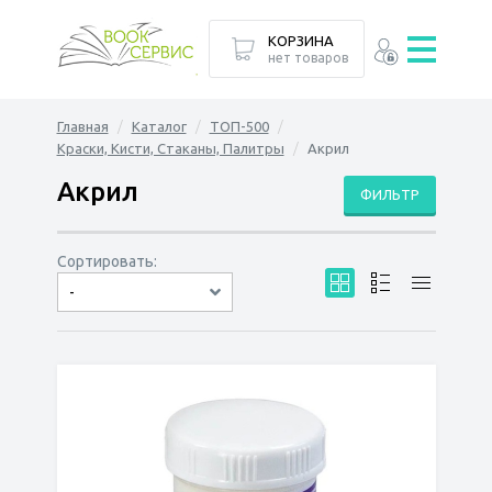
КОРЗИНА
нет товаров
Главная
Каталог
ТОП-500
Краски, Кисти, Стаканы, Палитры
Акрил
Акрил
ФИЛЬТР
Сортировать:
-
по дате
по популярности
сначала дешёвые
сначала дорогие