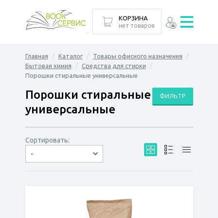
КОРЗИНА
нет товаров
Главная
Каталог
Товары офисного назначения
Бытовая химия
Средства для стирки
Порошки стиральные универсальные
Порошки стиральные
ФИЛЬТР
универсальные
Сортировать:
-
по дате
по популярности
сначала дешёвые
сначала дорогие