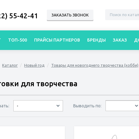
22) 55-42-41
ЗАКАЗАТЬ ЗВОНОК
Г
ТОП-500
ПРАЙСЫ ПАРТНЕРОВ
БРЕНДЫ
ЗАКАЗ
Д
Каталог
Новый год
Товары для новогоднего творчества (хобби)
товки для творчества
вать:
Выводить по:
-
30 товаров
45 товаров
60 товаров
по дате
по популярности
сначала дешёвые
сначала дорогие