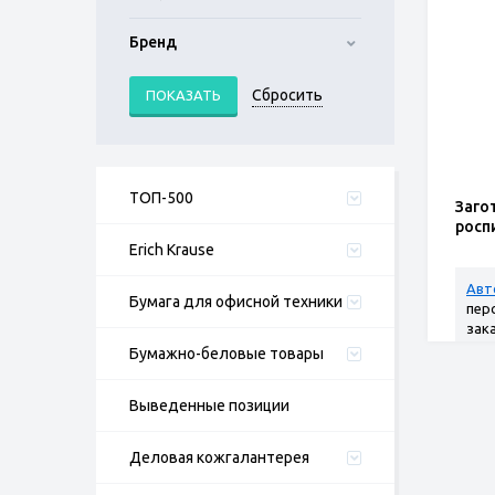
Бренд
ТОП-500
Заго
росп
Erich Krause
Авт
Бумага для офисной техники
пер
зак
Бумажно-беловые товары
Выведенные позиции
Деловая кожгалантерея