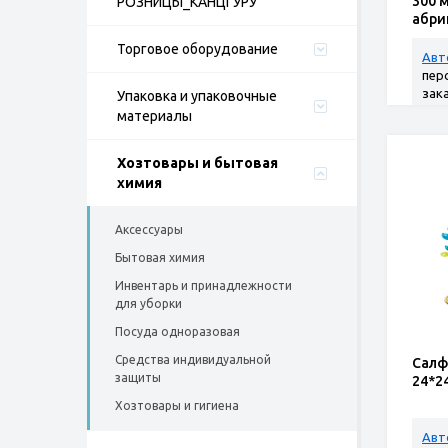
300 
РОЗНИЦЫ_КАНЦГУРУ
абри
Торговое оборудование
Авт
пер
зак
Упаковка и упаковочные
материалы
Хозтовары и бытовая
химия
Аксессуары
Бытовая химия
Инвентарь и принадлежности
для уборки
Посуда одноразовая
Средства индивидуальной
Салф
защиты
24*2
Хозтовары и гигиена
Авт