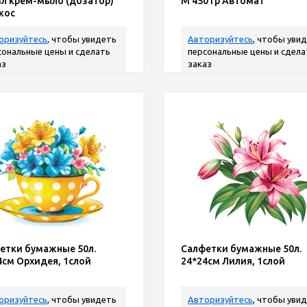
мл крем-мыло (дозатор)
М 450 гр Автомат
кос
оризуйтесь
, чтобы увидеть
Авторизуйтесь
, чтобы уви
сональные цены и сделать
персональные цены и сдела
аз
заказ
етки бумажные 50л.
Салфетки бумажные 50л.
4см Орхидея, 1слой
24*24см Лилия, 1слой
оризуйтесь
, чтобы увидеть
Авторизуйтесь
, чтобы уви