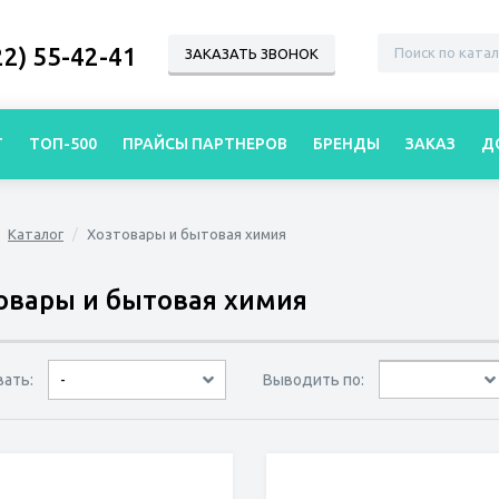
22) 55-42-41
ЗАКАЗАТЬ ЗВОНОК
Г
ТОП-500
ПРАЙСЫ ПАРТНЕРОВ
БРЕНДЫ
ЗАКАЗ
Д
Каталог
Хозтовары и бытовая химия
овары и бытовая химия
вать:
Выводить по:
-
30 товаров
45 товаров
60 товаров
по дате
по популярности
сначала дешёвые
сначала дорогие