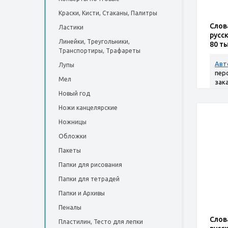
Краски, Кисти, Стаканы, Палитры
Слов
Ластики
русс
Линейки, Треугольники,
80 т
Транспортиры, Трафареты
русс
пере
Авт
Лупы
пер
Мел
зак
Новый год
Ножи канцелярские
Ножницы
Обложки
Пакеты
Папки для рисования
Папки для тетрадей
Папки и Архивы
Пеналы
Слов
Пластилин, Тесто для лепки