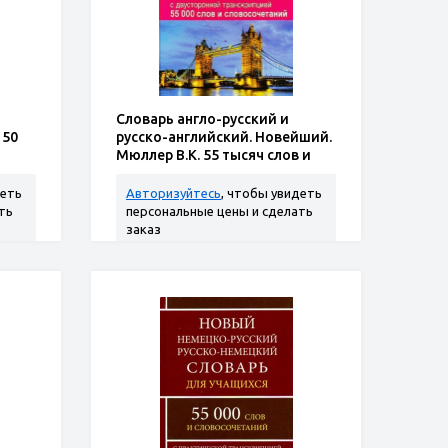
Словарь англо-русский и
 50
русско-английский. Новейший.
Мюллер В.К. 55 тысяч слов и
словосочетаний.
Двухсторонняя транскрипция.
деть
Авторизуйтесь
, чтобы увидеть
Твердый переплет
ть
персональные цены и сделать
заказ