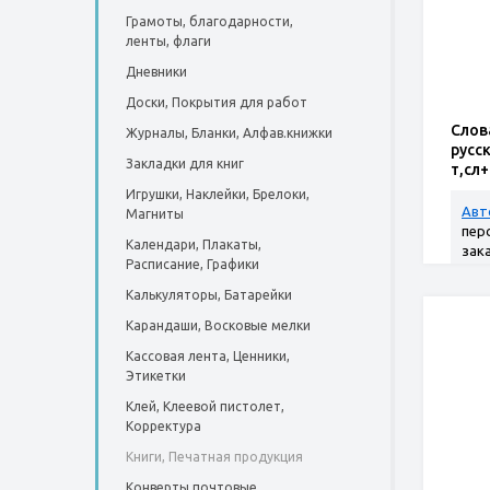
Грамоты, благодарности,
ленты, флаги
Дневники
Доски, Покрытия для работ
Слов
Журналы, Бланки, Алфав.книжки
русс
Закладки для книг
т,сл
Игрушки, Наклейки, Брелоки,
Авт
Магниты
пер
Календари, Плакаты,
зак
Расписание, Графики
Калькуляторы, Батарейки
Карандаши, Восковые мелки
Кассовая лента, Ценники,
Этикетки
Клей, Клеевой пистолет,
Корректура
Книги, Печатная продукция
Конверты почтовые