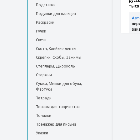
русс
Подставки
тыся
Грам
Подушки для пальцев
448 
Авт
Раскраски
пер
зак
Ручки
Свечи
Скотч, Клейкие ленты
Скрепки, Скобы, Зажимы
Степлеры, Дыроколы
Стержни
Сумки, Мешки для обуви,
Фартуки
Тетради
Товары для творчества
Точилки
Тренажер для письма
Указки