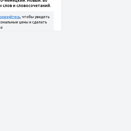
ко-немецкий. Новый. 80
ч слов и словосочетаний.
матическое приложение.
с. Твердый переплет
оризуйтесь
, чтобы увидеть
сональные цены и сделать
аз