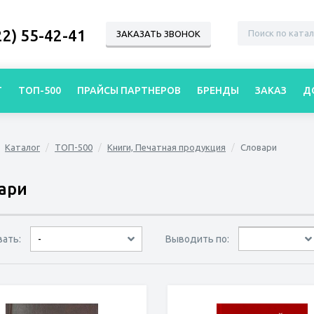
22) 55-42-41
ЗАКАЗАТЬ ЗВОНОК
Г
ТОП-500
ПРАЙСЫ ПАРТНЕРОВ
БРЕНДЫ
ЗАКАЗ
Д
Каталог
ТОП-500
Книги, Печатная продукция
Словари
ари
вать:
Выводить по:
-
30 товаров
45 товаров
60 товаров
по дате
по популярности
сначала дешёвые
сначала дорогие