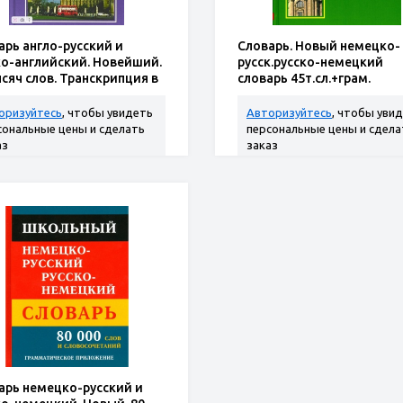
арь англо-русский и
Словарь. Новый немецко-
ко-английский. Новейший.
русск.русско-немецкий
ысяч слов. Транскрипция в
словарь 45т.сл.+грам.
ко-англ.разделе. Твердый
плет
оризуйтесь
, чтобы увидеть
Авторизуйтесь
, чтобы уви
сональные цены и сделать
персональные цены и сдела
аз
заказ
арь немецко-русский и