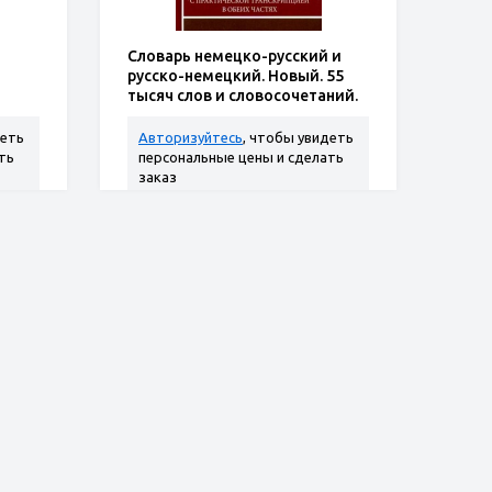
Словарь немецко-русский и
русско-немецкий. Новый. 55
тысяч слов и словосочетаний.
С практической транскрипцией
в обеих частях. О.П.Васильев.
деть
Авторизуйтесь
, чтобы увидеть
Твердый переплет
ть
персональные цены и сделать
заказ