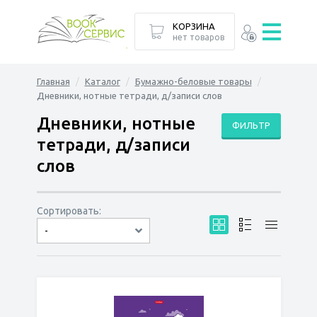
КОРЗИНА
нет товаров
Главная
Каталог
Бумажно-беловые товары
Дневники, нотные тетради, д/записи слов
Дневники, нотные
ФИЛЬТР
тетради, д/записи
слов
Сортировать:
-
по дате
по популярности
сначала дешёвые
сначала дорогие