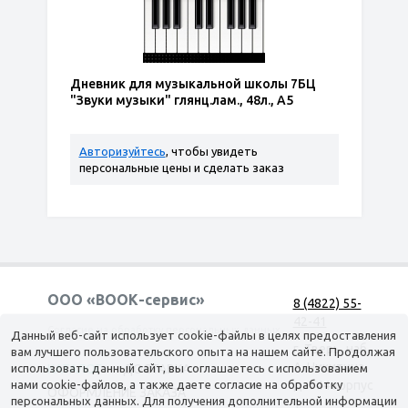
Дневник для музыкальной школы 7БЦ
"Звуки музыки" глянц.лам., 48л., А5
Авторизуйтесь
, чтобы увидеть
персональные цены и сделать заказ
ООО «ВООК-сервис»
8 (4822) 55-
42-41
Согласие на обработку персональных данных
Данный веб-сайт использует cookie-файлы в целях предоставления
г. Тверь, наб.
вам лучшего пользовательского опыта на нашем сайте. Продолжая
А. Никитина,
использовать данный сайт, вы соглашаетесь с использованием
КАТАЛОГ
ДОСТАВКА
нами cookie-файлов, а также даете согласие на обработку
д. 144 корпус
ОФОРМЛЕНИЕ ЗАКАЗА
персональных данных. Для получения дополнительной информации
1