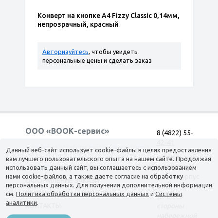
Конверт на кнопке А4 Fizzy Classic 0,14мм,
непрозрачный, красный
Авторизуйтесь
, чтобы увидеть
персональные цены и сделать заказ
ООО «ВООК-сервис»
8 (4822) 55-
42-41
Согласие на обработку персональных данных
Данный веб-сайт использует cookie-файлы в целях предоставления
г. Тверь, наб.
вам лучшего пользовательского опыта на нашем сайте. Продолжая
А. Никитина,
использовать данный сайт, вы соглашаетесь с использованием
КАТАЛОГ
ДОСТАВКА
нами cookie-файлов, а также даете согласие на обработку
д. 144 корпус
ОФОРМЛЕНИЕ ЗАКАЗА
персональных данных. Для получения дополнительной информации
1
О КОМПАНИИ
ТОП-500
см.
Политика обработки персональных данных
и
Системы
(вход со
аналитики
.
КОНТАКТЫ
стороны
набережной