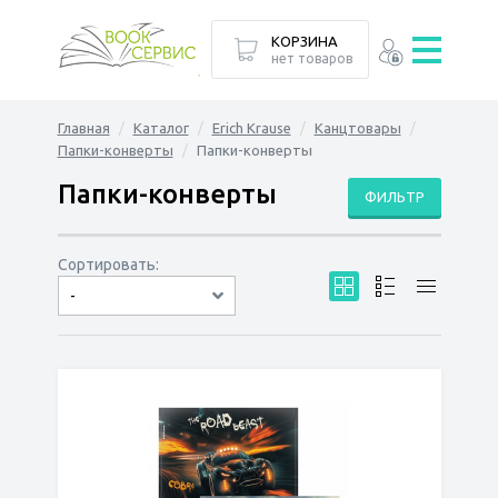
КОРЗИНА
нет товаров
Главная
Каталог
Erich Krause
Канцтовары
Папки-конверты
Папки-конверты
Папки-конверты
ФИЛЬТР
Сортировать:
-
по дате
по популярности
сначала дешёвые
сначала дорогие