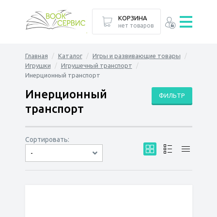
КОРЗИНА
нет товаров
Главная
Каталог
Игры и развивающие товары
Игрушки
Игрушечный транспорт
Инерционный транспорт
Инерционный
ФИЛЬТР
транспорт
Сортировать:
-
по дате
по популярности
сначала дешёвые
сначала дорогие