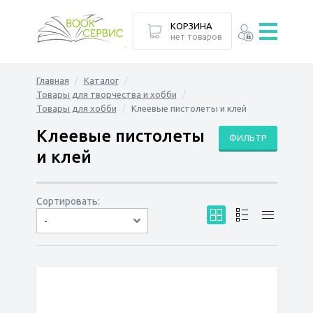
КОРЗИНА
нет товаров
Главная
Каталог
Товары для творчества и хобби
Товары для хобби
Клеевые пистолеты и клей
Клеевые пистолеты
ФИЛЬТР
и клей
Сортировать:
-
по дате
по популярности
сначала дешёвые
сначала дорогие