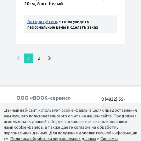
20см, 8 шт. белый
Авторизуйтесь
, чтобы увидеть
персональные цены и сделать заказ
1
2
ООО «ВООК-сервис»
8 (4822) 55-
42-41
Согласие на обработку персональных данных
Данный веб-сайт использует cookie-файлы в целях предоставления
г. Тверь, наб.
вам лучшего пользовательского опыта на нашем сайте. Продолжая
А. Никитина,
использовать данный сайт, вы соглашаетесь с использованием
КАТАЛОГ
ДОСТАВКА
нами cookie-файлов, а также даете согласие на обработку
д. 144 корпус
ОФОРМЛЕНИЕ ЗАКАЗА
персональных данных. Для получения дополнительной информации
1
О КОМПАНИИ
ТОП-500
см.
Политика обработки персональных данных
и
Системы
(вход со