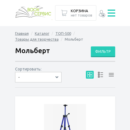
КОРЗИНА
нет товаров
Главная
Каталог
ТОП-500
Товары для творчества
Мольберт
Мольберт
ФИЛЬТР
Сортировать:
-
по дате
по популярности
сначала дешёвые
сначала дорогие