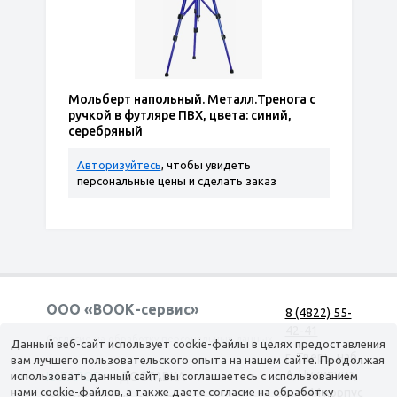
Мольберт напольный. Металл.Тренога с
ручкой в футляре ПВХ, цвета: синий,
серебряный
Авторизуйтесь
, чтобы увидеть
персональные цены и сделать заказ
ООО «ВООК-сервис»
8 (4822) 55-
42-41
Согласие на обработку персональных данных
Данный веб-сайт использует cookie-файлы в целях предоставления
г. Тверь, наб.
вам лучшего пользовательского опыта на нашем сайте. Продолжая
А. Никитина,
использовать данный сайт, вы соглашаетесь с использованием
КАТАЛОГ
ДОСТАВКА
нами cookie-файлов, а также даете согласие на обработку
д. 144 корпус