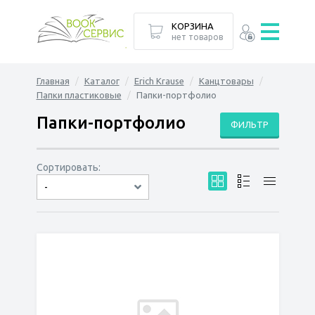
КОРЗИНА
нет товаров
Главная
Каталог
Erich Krause
Канцтовары
Папки пластиковые
Папки-портфолио
Папки-портфолио
ФИЛЬТР
Сортировать:
-
по дате
по популярности
сначала дешёвые
сначала дорогие