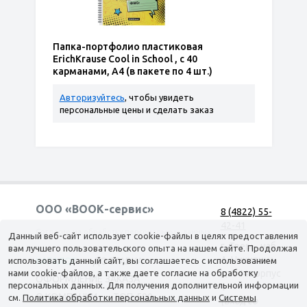
Папка-портфолио пластиковая
ErichKrause Cool in School , c 40
карманами, A4 (в пакете по 4 шт.)
Авторизуйтесь
, чтобы увидеть
персональные цены и сделать заказ
ООО «ВООК-сервис»
8 (4822) 55-
42-41
Согласие на обработку персональных данных
Данный веб-сайт использует cookie-файлы в целях предоставления
г. Тверь, наб.
вам лучшего пользовательского опыта на нашем сайте. Продолжая
А. Никитина,
использовать данный сайт, вы соглашаетесь с использованием
КАТАЛОГ
ДОСТАВКА
нами cookie-файлов, а также даете согласие на обработку
д. 144 корпус
ОФОРМЛЕНИЕ ЗАКАЗА
персональных данных. Для получения дополнительной информации
1
О КОМПАНИИ
ТОП-500
см.
Политика обработки персональных данных
и
Системы
(вход со