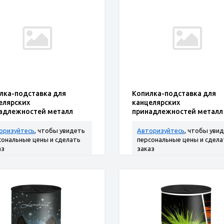
лка-подставка для
Копилка-подставка для
елярских
канцелярских
адлежностей металл
принадлежностей металл
ый кот" 10,4*7,5*7,5см
"Девочка и зайка"
10,4*7,5*7,5см
оризуйтесь
, чтобы увидеть
Авторизуйтесь
, чтобы уви
сональные цены и сделать
персональные цены и сдела
аз
заказ