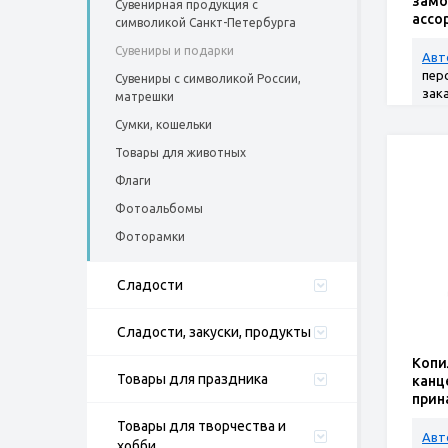
замо
Сувенирная продукция с
ассо
символикой Санкт-Петербурга
Сувениры и подарки
Авт
пер
Сувениры с символикой России,
зак
матрешки
Сумки, кошельки
Товары для животных
Флаги
Фотоальбомы
Фоторамки
Сладости
Сладости, закуски, продукты
Копи
Товары для праздника
канц
прин
"Роб
Товары для творчества и
Авт
хобби