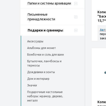
Папки и системы архивации
Копи
Письменные
"Бас
принадлежности
15,7
Авт
Подарки и сувениры
пер
зак
Аксессуары
Альбомы для монет
Бомбочки и соль для ванн
Бутылочки, ланчбоксы и
термосы
Дождевики и зонты
Дом и интерьер
Значки
Подарочные настольные
наборы: мрамор, дерево,
металл
Копи