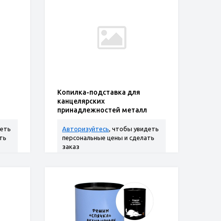
Копилка-подставка для
канцелярских
принадлежностей металл
"Городские кошечки"
10,4*7,5*7,5см
деть
Авторизуйтесь
, чтобы увидеть
ть
персональные цены и сделать
заказ