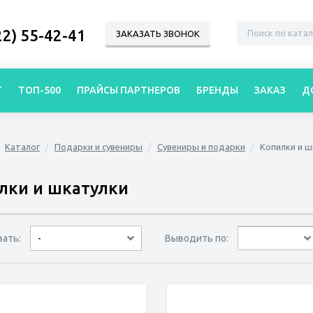
22) 55-42-41
ЗАКАЗАТЬ ЗВОНОК
Г
ТОП-500
ПРАЙСЫ ПАРТНЕРОВ
БРЕНДЫ
ЗАКАЗ
Д
Каталог
Подарки и сувениры
Сувениры и подарки
Копилки и ш
лки и шкатулки
вать:
Выводить по:
-
30 товаров
45 товаров
60 товаров
по дате
по популярности
сначала дешёвые
сначала дорогие