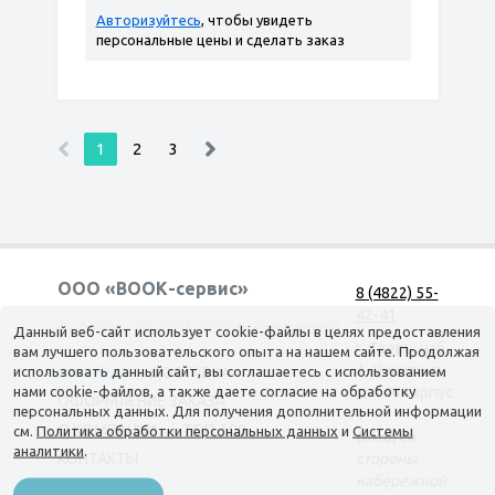
Авторизуйтесь
, чтобы увидеть
персональные цены и сделать заказ
1
2
3
ООО «ВООК-сервис»
8 (4822) 55-
42-41
Согласие на обработку персональных данных
Данный веб-сайт использует cookie-файлы в целях предоставления
г. Тверь, наб.
вам лучшего пользовательского опыта на нашем сайте. Продолжая
А. Никитина,
использовать данный сайт, вы соглашаетесь с использованием
КАТАЛОГ
ДОСТАВКА
нами cookie-файлов, а также даете согласие на обработку
д. 144 корпус
ОФОРМЛЕНИЕ ЗАКАЗА
персональных данных. Для получения дополнительной информации
1
О КОМПАНИИ
ТОП-500
см.
Политика обработки персональных данных
и
Системы
(вход со
аналитики
.
КОНТАКТЫ
стороны
набережной