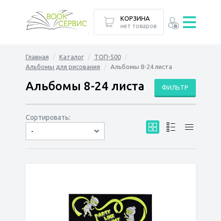
КОРЗИНА
нет товаров
Главная
Каталог
ТОП-500
Альбомы для рисования
Альбомы 8-24 листа
Альбомы 8-24 листа
ФИЛЬТР
Сортировать:
-
по дате
по популярности
сначала дешёвые
сначала дорогие