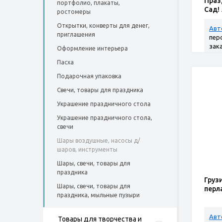
Праз
портфолио, плакаты,
Сад!
ростомеры
Открытки, конверты для денег,
Авт
приглашения
пер
зак
Оформление интерьера
Пасха
Подарочная упаковка
Свечи, товары для праздника
Украшение праздничного стола
Украшение праздничного стола,
свечи
Шары воздушные, насосы д/
шаров, инструменты
Шары, свечи, товары для
праздника
Груз
Шары, свечи, товары для
перл
праздника, мыльные пузыри
Авт
Товары для творчества и