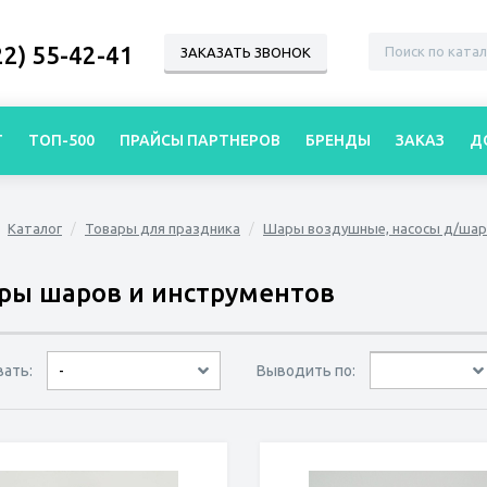
22) 55-42-41
ЗАКАЗАТЬ ЗВОНОК
Г
ТОП-500
ПРАЙСЫ ПАРТНЕРОВ
БРЕНДЫ
ЗАКАЗ
Д
Каталог
Товары для праздника
Шары воздушные, насосы д/шар
ры шаров и инструментов
вать:
Выводить по:
-
30 товаров
45 товаров
60 товаров
по дате
по популярности
сначала дешёвые
сначала дорогие