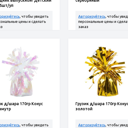
дник Выпускной! Детский
серебряный
 5шт/уп
оризуйтесь
, чтобы увидеть
Авторизуйтесь
, чтобы уви
сональные цены и сделать
персональные цены и сдела
аз
заказ
ик д/шара 170гр Конус
Грузик д/шара 170гр Кону
амутр
золотой
оризуйтесь
, чтобы увидеть
Авторизуйтесь
, чтобы уви