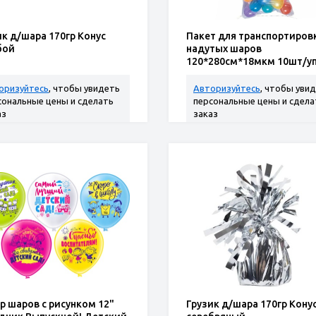
ик д/шара 170гр Конус
Пакет для транспортиров
бой
надутых шаров
120*280см*18мкм 10шт/у
оризуйтесь
, чтобы увидеть
Авторизуйтесь
, чтобы уви
сональные цены и сделать
персональные цены и сдела
аз
заказ
р шаров с рисунком 12"
Грузик д/шара 170гр Кону