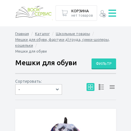
КОРЗИНА
нет товаров
Главная
Каталог
Школьные товары
Мешки для обуви, фартуки д\труда, сумки-шоперы,
кошельки
Мешки для обуви
Мешки для обуви
ФИЛЬТР
Сортировать:
-
по дате
по популярности
сначала дешёвые
сначала дорогие