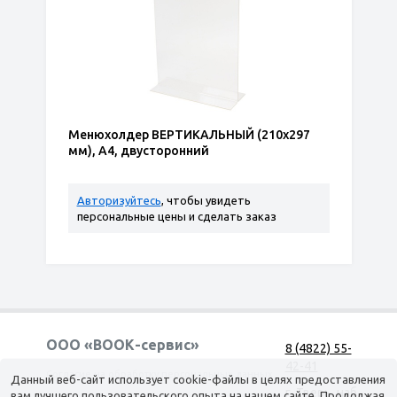
Менюхолдер ВЕРТИКАЛЬНЫЙ (210х297
мм), А4, двусторонний
Авторизуйтесь
, чтобы увидеть
персональные цены и сделать заказ
ООО «ВООК-сервис»
8 (4822) 55-
42-41
Согласие на обработку персональных данных
Данный веб-сайт использует cookie-файлы в целях предоставления
г. Тверь, наб.
вам лучшего пользовательского опыта на нашем сайте. Продолжая