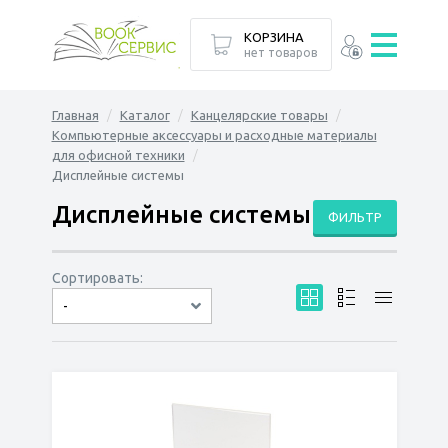
КОРЗИНА
нет товаров
Главная
Каталог
Канцелярские товары
Компьютерные аксессуары и расходные материалы
для офисной техники
Дисплейные системы
Дисплейные системы
ФИЛЬТР
Сортировать:
-
по дате
по популярности
сначала дешёвые
сначала дорогие