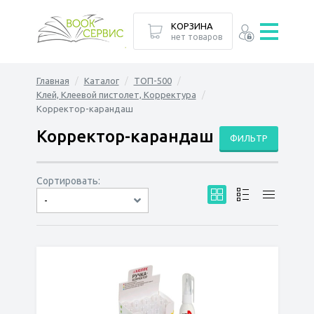
КОРЗИНА
нет товаров
Главная
Каталог
ТОП-500
Клей, Клеевой пистолет, Корректура
Корректор-карандаш
Корректор-карандаш
ФИЛЬТР
Сортировать:
-
по дате
по популярности
сначала дешёвые
сначала дорогие