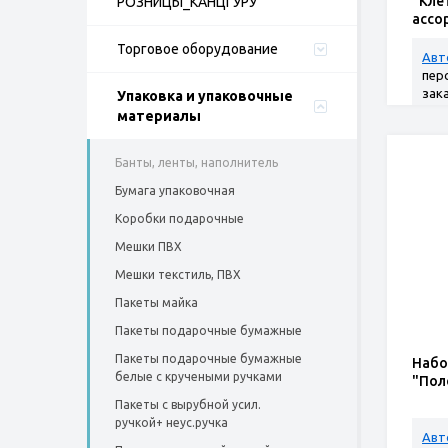
"Кле
РОЗНИЦЫ_КАНЦГУРУ
ассо
Торговое оборудование
Авт
пер
зак
Упаковка и упаковочные
материалы
Банты, ленты, наполнитель
Бумага упаковочная
Коробки подарочные
Мешки ПВХ
Мешки текстиль, ПВХ
Пакеты майка
Пакеты подарочные бумажные
Пакеты подарочные бумажные
Набо
белые с кручеными ручками
"Пол
Пакеты с вырубной усил.
ручкой+ неус.ручка
Авт