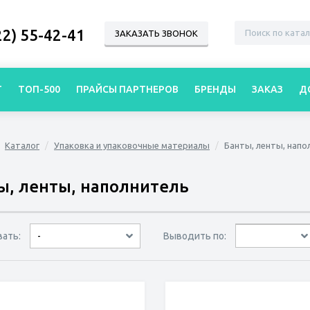
22) 55-42-41
ЗАКАЗАТЬ ЗВОНОК
Г
ТОП-500
ПРАЙСЫ ПАРТНЕРОВ
БРЕНДЫ
ЗАКАЗ
Д
Каталог
Упаковка и упаковочные материалы
Банты, ленты, напо
ы, ленты, наполнитель
вать:
Выводить по:
-
30 товаров
45 товаров
60 товаров
по дате
по популярности
сначала дешёвые
сначала дорогие