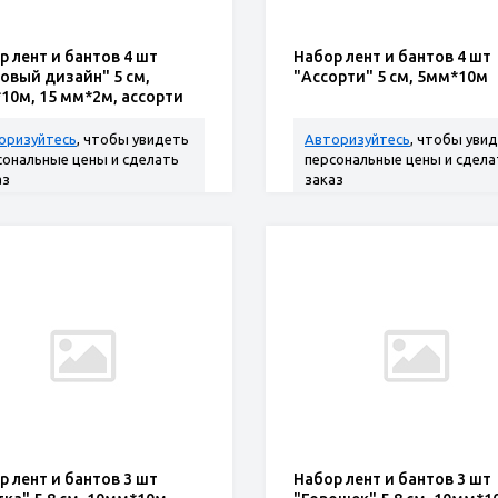
р лент и бантов 4 шт
Набор лент и бантов 4 шт
овый дизайн" 5 см,
"Ассорти" 5 см, 5мм*10м
10м, 15 мм*2м, ассорти
оризуйтесь
, чтобы увидеть
Авторизуйтесь
, чтобы уви
сональные цены и сделать
персональные цены и сдела
аз
заказ
р лент и бантов 3 шт
Набор лент и бантов 3 шт