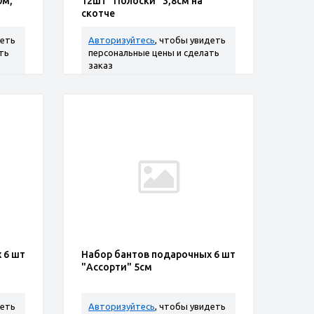
0м,
12шт "Полоски" 3,8см на
скотче
деть
Авторизуйтесь
, чтобы увидеть
ть
персональные цены и сделать
заказ
 6 шт
Набор бантов подарочных 6 шт
"Ассорти" 5см
деть
Авторизуйтесь
, чтобы увидеть