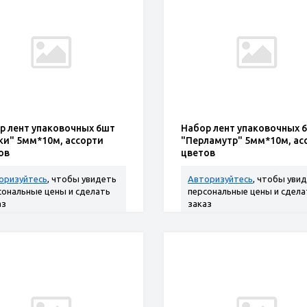
р лент упаковочных 6шт
Набор лент упаковочных 
ки" 5мм*10м, ассорти
"Перламутр" 5мм*10м, ас
ов
цветов
оризуйтесь
, чтобы увидеть
Авторизуйтесь
, чтобы уви
сональные цены и сделать
персональные цены и сдела
аз
заказ