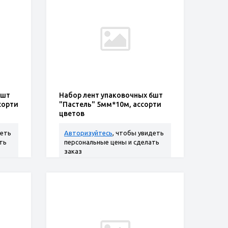
6шт
Набор лент упаковочных 6шт
сорти
"Пастель" 5мм*10м, ассорти
цветов
деть
Авторизуйтесь
, чтобы увидеть
ть
персональные цены и сделать
заказ