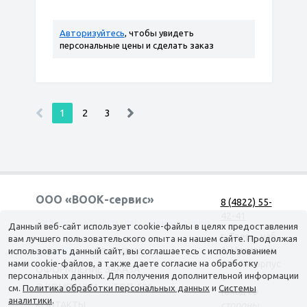
Авторизуйтесь
, чтобы увидеть
персональные цены и сделать заказ
1
2
3
ООО «ВООК-сервис»
8 (4822) 55-
42-41
Согласие на обработку персональных данных
Данный веб-сайт использует cookie-файлы в целях предоставления
г. Тверь, наб.
вам лучшего пользовательского опыта на нашем сайте. Продолжая
А. Никитина,
использовать данный сайт, вы соглашаетесь с использованием
КАТАЛОГ
ДОСТАВКА
нами cookie-файлов, а также даете согласие на обработку
д. 144 корпус
ОФОРМЛЕНИЕ ЗАКАЗА
персональных данных. Для получения дополнительной информации
1
О КОМПАНИИ
ТОП-500
см.
Политика обработки персональных данных
и
Системы
(вход со
аналитики
.
КОНТАКТЫ
стороны