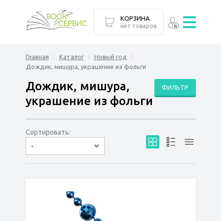
КОРЗИНА
нет товаров
Главная
Каталог
Новый год
Дождик, мишура, украшение из фольги
Дождик, мишура,
ФИЛЬТР
украшение из фольги
Сортировать:
-
по дате
по популярности
сначала дешёвые
сначала дорогие