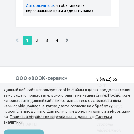
Авторизуйтесь
, чтобы увидеть
персональные цены и сделать заказ
1
2
3
4
ООО «ВООК-сервис»
8 (4822) 55-
42-41
Согласие на обработку персональных данных
Данный веб-сайт использует cookie-файлы в целях предоставления
г. Тверь, наб.
вам лучшего пользовательского опыта на нашем сайте. Продолжая
А. Никитина,
использовать данный сайт, вы соглашаетесь с использованием
КАТАЛОГ
ДОСТАВКА
нами cookie-файлов, а также даете согласие на обработку
д. 144 корпус
ОФОРМЛЕНИЕ ЗАКАЗА
персональных данных. Для получения дополнительной информации
1
О КОМПАНИИ
ТОП-500
см.
Политика обработки персональных данных
и
Системы
(вход со
аналитики
.
КОНТАКТЫ
стороны
набережной