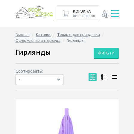
КОРЗИНА
нет товаров
Главная
Каталог
Товары для праздника
Оформление интерьера
Гирлянды
Гирлянды
ФИЛЬТР
Сортировать:
-
по дате
по популярности
сначала дешёвые
сначала дорогие