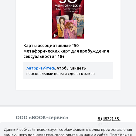
Карты ассоциативные "50
метафорических карт для пробуждения
сексуальности" 18+
Авторизуйтесь
, чтобы увидеть
персональные цены и сделать заказ
ООО «ВООК-сервис»
8 (4822) 55-
42-41
Согласие на обработку персональных данных
Данный веб-сайт использует cookie-файлы в целях предоставления
г. Тверь, наб.
вам лучшего пользовательского опыта на нашем сайте. Продолжая