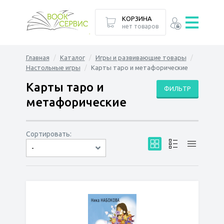
КОРЗИНА
нет товаров
Главная
Каталог
Игры и развивающие товары
Настольные игры
Карты таро и метафорические
Карты таро и
ФИЛЬТР
метафорические
Сортировать:
-
по дате
по популярности
сначала дешёвые
сначала дорогие