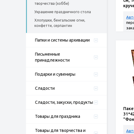
см, 1
творчества (хобби)
круч
Украшение праздничного стола
Авт
Хлопушки, бенгальские огни,
пер
конфетти, серпантин
зак
Папки и системы архивации
Письменные
принадлежности
Подарки и сувениры
Сладости
Сладости, закуски, продукты
Паке
31*4
Товары для праздника
"Фон
Товары для творчества и
Авт