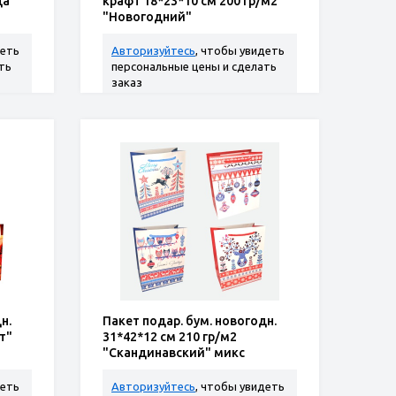
да
крафт 18*23*10 см 200 гр/м2
"Новогодний"
деть
Авторизуйтесь
, чтобы увидеть
ть
персональные цены и сделать
заказ
н.
Пакет подар. бум. новогодн.
т"
31*42*12 см 210 гр/м2
"Скандинавский" микс
дизайнов
деть
Авторизуйтесь
, чтобы увидеть