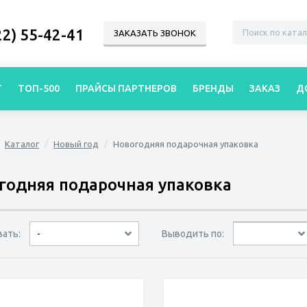
22) 55-42-41
ЗАКАЗАТЬ ЗВОНОК
Г
ТОП-500
ПРАЙСЫ ПАРТНЕРОВ
БРЕНДЫ
ЗАКАЗ
Д
Каталог
Новый год
Новогодняя подарочная упаковка
годняя подарочная упаковка
вать:
Выводить по:
-
30 товаров
45 товаров
60 товаров
по дате
по популярности
сначала дешёвые
сначала дорогие