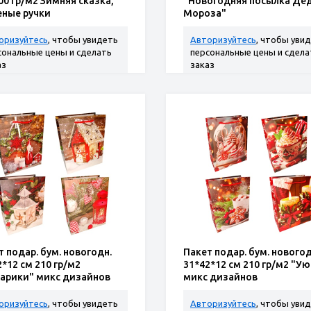
00 гр/м2 Зимняя сказка,
"Новогодняя посылка Де
еные ручки
Мороза"
оризуйтесь
, чтобы увидеть
Авторизуйтесь
, чтобы уви
сональные цены и сделать
персональные цены и сдела
аз
заказ
т подар. бум. новогодн.
Пакет подар. бум. новогод
2*12 см 210 гр/м2
31*42*12 см 210 гр/м2 "Ую
арики" микс дизайнов
микс дизайнов
оризуйтесь
, чтобы увидеть
Авторизуйтесь
, чтобы уви