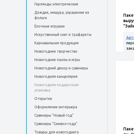
Гирлянды электрические
Дождик, мишура, украшение из
Паке
фольги
выру
"Зай
Ёлочные игрушки
Искуственный снег и трафареты
Авт
пер
Карнавальная продукция
зак
Новогоднее творчество
Новогодние пазлы и игры
Новогодний декор и сувениры
Новогодняя канцелярия
Новогодняя подарочная
упаковка
Открытки
Оформление интерьера
Сувениры "Новый год"
Сувениры "Символ года"
Паке
Товары для новогоднего