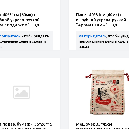
т 40*31см (60мк) с
Пакет 40*31см (60мк) с
бной укрепл. ручкой
вырубной укрепл. ручкой
ка с подарком" ПВД
"Аромат зимы" ПВД
оризуйтесь
, чтобы увидеть
Авторизуйтесь
, чтобы уви
сональные цены и сделать
персональные цены и сдела
аз
заказ
т подар. бумажн. 35*26*15
Мешочек 35*45см