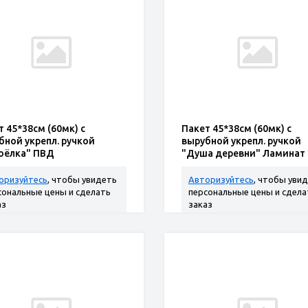
т 45*38см (60мк) с
Пакет 45*38см (60мк) с
бной укрепл. ручкой
вырубной укрепл. ручкой
оёлка" ПВД
"Душа деревни" Ламинат
оризуйтесь
, чтобы увидеть
Авторизуйтесь
, чтобы уви
сональные цены и сделать
персональные цены и сдела
аз
заказ