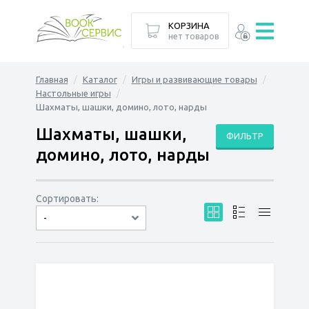
КОРЗИНА
нет товаров
Главная
Каталог
Игры и развивающие товары
Настольные игры
Шахматы, шашки, домино, лото, нарды
Шахматы, шашки,
ФИЛЬТР
домино, лото, нарды
Сортировать:
-
по дате
по популярности
сначала дешёвые
сначала дорогие