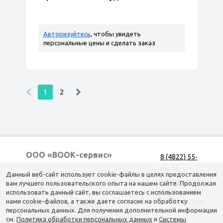
Авторизуйтесь
, чтобы увидеть
персональные цены и сделать заказ
1
2
ООО «ВООК-сервис»
8 (4822) 55-
42-41
Согласие на обработку персональных данных
Данный веб-сайт использует cookie-файлы в целях предоставления
г. Тверь, наб.
вам лучшего пользовательского опыта на нашем сайте. Продолжая
А. Никитина,
использовать данный сайт, вы соглашаетесь с использованием
КАТАЛОГ
ДОСТАВКА
нами cookie-файлов, а также даете согласие на обработку
д. 144 корпус
ОФОРМЛЕНИЕ ЗАКАЗА
персональных данных. Для получения дополнительной информации
1
О КОМПАНИИ
ТОП-500
см.
Политика обработки персональных данных
и
Системы
(вход со