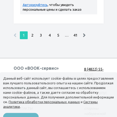
Авторизуйтесь
, чтобы увидеть
персональные цены и сделать заказ
1
2
3
4
5
…
41
ООО «ВООК-сервис»
8 (4822) 55-
42-41
Согласие на обработку персональных данных
Данный веб-сайт использует cookie-файлы в целях предоставления
г. Тверь, наб.
вам лучшего пользовательского опыта на нашем сайте. Продолжая
А. Никитина,
использовать данный сайт, вы соглашаетесь с использованием
КАТАЛОГ
ДОСТАВКА
нами cookie-файлов, а также даете согласие на обработку
д. 144 корпус
ОФОРМЛЕНИЕ ЗАКАЗА
персональных данных. Для получения дополнительной информации
1
О КОМПАНИИ
ТОП-500
см.
Политика обработки персональных данных
и
Системы
(вход со
аналитики
.
КОНТАКТЫ
стороны
набережной