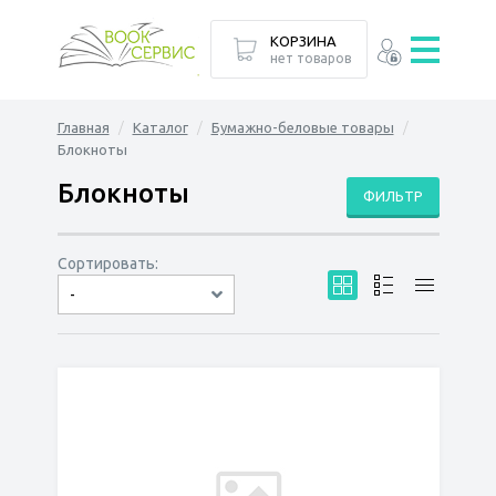
КОРЗИНА
нет товаров
Главная
Каталог
Бумажно-беловые товары
Блокноты
Блокноты
ФИЛЬТР
Сортировать:
-
по дате
по популярности
сначала дешёвые
сначала дорогие