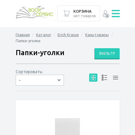
КОРЗИНА
нет товаров
Главная
Каталог
Erich Krause
Канцтовары
Папки-уголки
Папки-уголки
ФИЛЬТР
Сортировать:
-
по дате
по популярности
сначала дешёвые
сначала дорогие