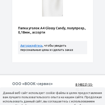
Папка уголок А4 Glossy Candy, полупрозр.,
0,18мм., ассорти
Авторизуйтесь
, чтобы увидеть
персональные цены и сделать заказ
ООО «ВООК-сервис»
8 (4822) 55-
42-41
Согласие на обработку персональных данных
Данный веб-сайт использует cookie-файлы в целях предоставления
г. Тверь, наб.
вам лучшего пользовательского опыта на нашем сайте. Продолжая
А. Никитина,
использовать данный сайт, вы соглашаетесь с использованием
КАТАЛОГ
ДОСТАВКА