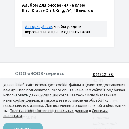
Альбом для рисования на клею
ErichKrause Drift King, А4, 40 листов
Авторизуйтесь
, чтобы увидеть
персональные цены и сделать заказ
ООО «ВООК-сервис»
8 (4822) 55-
42-41
Согласие на обработку персональных данных
Данный веб-сайт использует cookie-файлы в целях предоставления
г. Тверь, наб.
вам лучшего пользовательского опыта на нашем сайте. Продолжая
А. Никитина,
использовать данный сайт, вы соглашаетесь с использованием
КАТАЛОГ
ДОСТАВКА
нами cookie-файлов, а также даете согласие на обработку
д. 144 корпус
ОФОРМЛЕНИЕ ЗАКАЗА
персональных данных. Для получения дополнительной информации
1
О КОМПАНИИ
ТОП-500
см.
Политика обработки персональных данных
и
Системы
(вход со
аналитики
.
КОНТАКТЫ
стороны
набережной
Принять