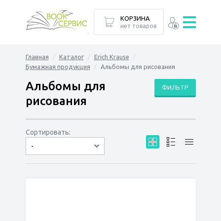
КОРЗИНА
нет товаров
Главная
Каталог
Erich Krause
Бумажная продукция
Альбомы для рисования
Альбомы для
ФИЛЬТР
рисования
Сортировать:
-
по дате
по популярности
сначала дешёвые
сначала дорогие