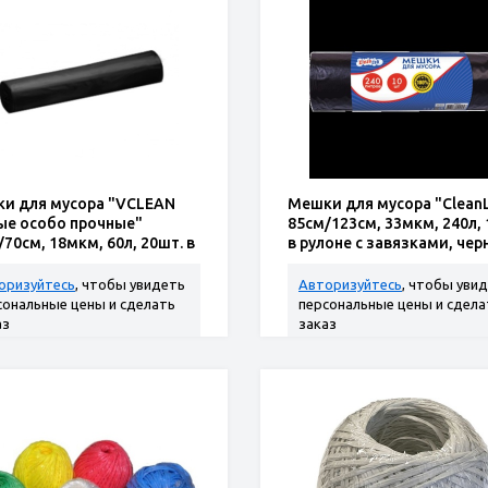
и для мусора "VCLEAN
Мешки для мусора "Clean
ые особо прочные"
85см/123см, 33мкм, 240л, 
70см, 18мкм, 60л, 20шт. в
в рулоне с завязками, чер
не
оризуйтесь
, чтобы увидеть
Авторизуйтесь
, чтобы уви
сональные цены и сделать
персональные цены и сдела
аз
заказ