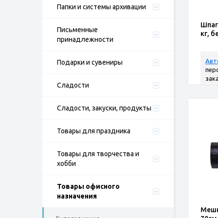
Папки и системы архивации
Шпаг
Письменные
кг, 
принадлежности
Авт
Подарки и сувениры
пер
зак
Сладости
Сладости, закуски, продукты
Товары для праздника
Товары для творчества и
хобби
Товары офисного
назначения
Мешк