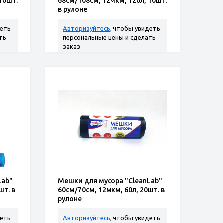
10шт.
68см/108см, 12мкм, 120л, 10шт.
в рулоне
деть
Авторизуйтесь
, чтобы увидеть
ть
персональные цены и сделать
заказ
Lab"
Мешки для мусора "CleanLab"
шт. в
60см/70см, 12мкм, 60л, 20шт. в
е
рулоне
деть
Авторизуйтесь
, чтобы увидеть