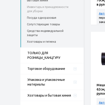
70см
Бытовая химия
в ру
Инвентарь и принадлежности
для уборки
Авт
пер
Посуда одноразовая
зак
Сопутствующие товары
Средства индивидуальной
защиты
Хозтовары и гигиена
ТОЛЬКО ДЛЯ
РОЗНИЦЫ_КАНЦГУРУ
Торговое оборудование
Упаковка и упаковочные
материалы
Мешк
62см/
руло
Хозтовары и бытовая химия
Авт