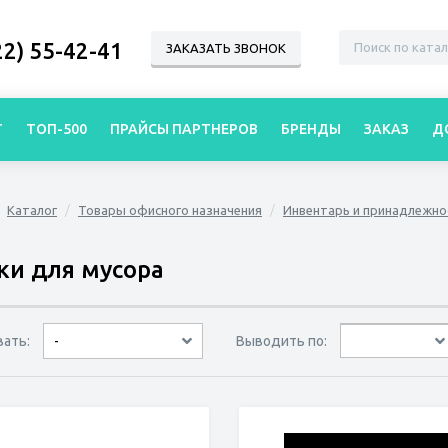
22) 55-42-41
ЗАКАЗАТЬ ЗВОНОК
Г
ТОП-500
ПРАЙСЫ ПАРТНЕРОВ
БРЕНДЫ
ЗАКАЗ
Д
Каталог
Товары офисного назначения
Инвентарь и принадлежно
и для мусора
вать:
Выводить по:
-
30 товаров
45 товаров
60 товаров
по дате
по популярности
сначала дешёвые
сначала дорогие