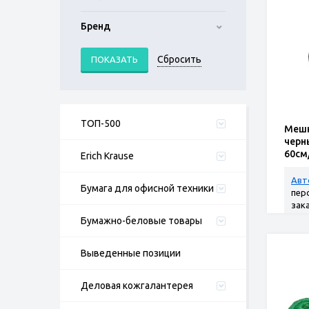
Бренд
ТОП-500
Мешк
черн
60см/
Erich Krause
руло
Авт
Бумага для офисной техники
пер
зак
Бумажно-беловые товары
Выведенные позиции
Деловая кожгалантерея