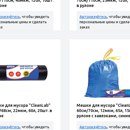
/110см, 40мкм, 120л, 10шт.
70см/110см, 25мкм, 120л, 
лоне
в рулоне
оризуйтесь
, чтобы увидеть
Авторизуйтесь
, чтобы уви
сональные цены и сделать
персональные цены и сдела
аз
заказ
и для мусора "CleanLab"
Мешки для мусора "Clean
68см, 22мкм, 60л, 20шт. в
60см/70см, 12мкм, 65л, 15
не
рулоне с завязками, сини
оризуйтесь
, чтобы увидеть
Авторизуйтесь
, чтобы уви