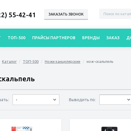
22) 55-42-41
ЗАКАЗАТЬ ЗВОНОК
Г
ТОП-500
ПРАЙСЫ ПАРТНЕРОВ
БРЕНДЫ
ЗАКАЗ
Д
Каталог
ТОП-500
Ножи канцелярские
нож-скальпель
скальпель
вать:
Выводить по:
-
30 товаров
45 товаров
60 товаров
по дате
по популярности
сначала дешёвые
сначала дорогие