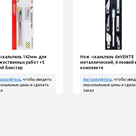
скальпель 142мм. для
Нож -скальпель deVENTE
жественных работ +5
металлический, 6 лезвий 
ий блистер
комплекте
оризуйтесь
, чтобы увидеть
Авторизуйтесь
, чтобы уви
сональные цены и сделать
персональные цены и сдела
аз
заказ