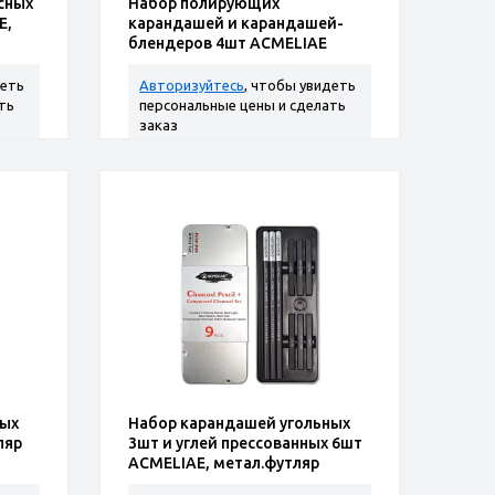
сных
Набор полирующих
E,
карандашей и карандашей-
блендеров 4шт ACMELIAE
деть
Авторизуйтесь
, чтобы увидеть
ть
персональные цены и сделать
заказ
ных
Набор карандашей угольных
ляр
3шт и углей прессованных 6шт
ACMELIAE, метал.футляр