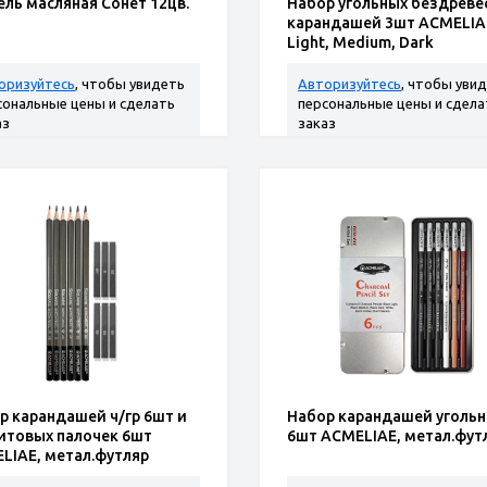
ель масляная Сонет 12цв.
Набор угольных бездреве
карандашей 3шт ACMELIA
Light, Medium, Dark
оризуйтесь
, чтобы увидеть
Авторизуйтесь
, чтобы уви
сональные цены и сделать
персональные цены и сдела
аз
заказ
р карандашей ч/гр 6шт и
Набор карандашей уголь
итовых палочек 6шт
6шт ACMELIAE, метал.фут
LIAE, метал.футляр