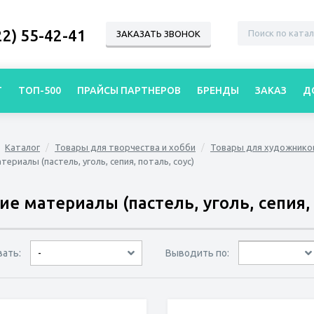
22) 55-42-41
ЗАКАЗАТЬ ЗВОНОК
Г
ТОП-500
ПРАЙСЫ ПАРТНЕРОВ
БРЕНДЫ
ЗАКАЗ
Д
Каталог
Товары для творчества и хобби
Товары для художнико
териалы (пастель, уголь, сепия, поталь, соус)
ие материалы (пастель, уголь, сепия, 
вать:
Выводить по:
-
30 товаров
45 товаров
60 товаров
по дате
по популярности
сначала дешёвые
сначала дорогие