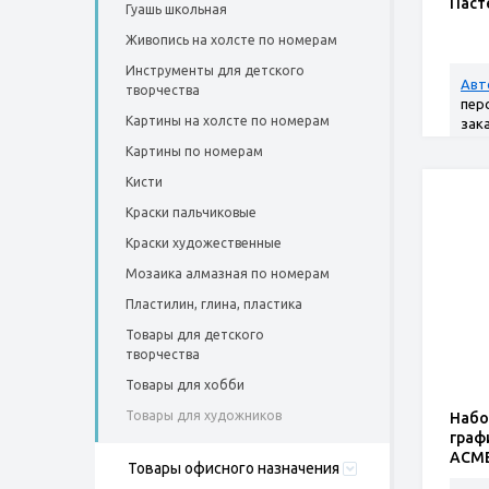
Паст
Гуашь школьная
Живопись на холсте по номерам
Инструменты для детского
Авт
творчества
пер
Картины на холсте по номерам
зак
Картины по номерам
Кисти
Краски пальчиковые
Краски художественные
Мозаика алмазная по номерам
Пластилин, глина, пластика
Товары для детского
творчества
Товары для хобби
Товары для художников
Набо
граф
ACME
Товары офисного назначения