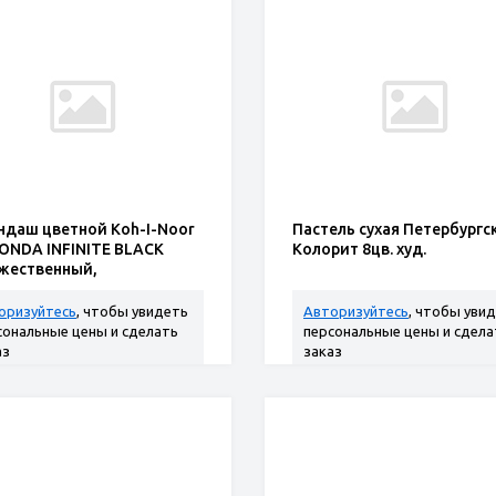
ндаш цветной Koh-I-Noor
Пастель сухая Петербургс
ONDA INFINITE BLACK
Колорит 8цв. худ.
жественный,
рачерный матовый
оризуйтесь
, чтобы увидеть
Авторизуйтесь
, чтобы уви
сональные цены и сделать
персональные цены и сдела
аз
заказ