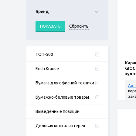
Бренд
ТОП-500
Кара
GIOC
Erich Krause
худо
экст
Бумага для офисной техники
Авт
пер
зак
Бумажно-беловые товары
Выведенные позиции
Деловая кожгалантерея