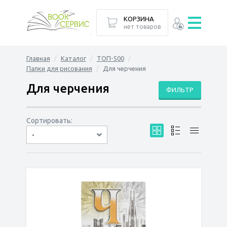
КОРЗИНА
нет товаров
Главная
Каталог
ТОП-500
Папки для рисования
Для черчения
Для черчения
ФИЛЬТР
Сортировать:
-
по дате
по популярности
сначала дешёвые
сначала дорогие