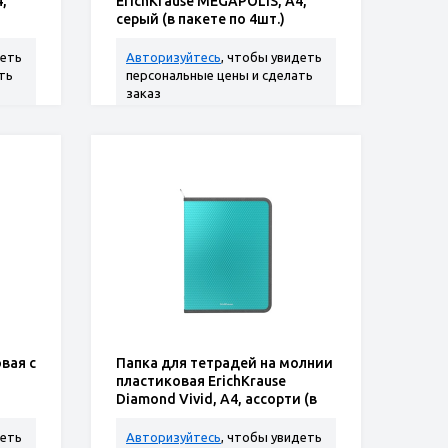
,
ErichKrause MEGAPOLIS, A4,
серый (в пакете по 4шт.)
деть
Авторизуйтесь
, чтобы увидеть
ть
персональные цены и сделать
заказ
вая с
Папка для тетрадей на молнии
пластиковая ErichKrause
Diamond Vivid, A4, ассорти (в
пакете по 4 шт.)
деть
Авторизуйтесь
, чтобы увидеть