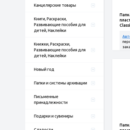
Канцелярские товары
Папк
Книги, Раскраски,
плас
Развивающие пособия для
Class
детей, Наклейки
4 шт.
Авт
пер
Книжки, Раскраски,
зак
Развивающие пособия для
детей, Наклейки
Новый год
Папки и системы архивации
Письменные
принадлежности
Подарки и сувениры
Папк
Сладости