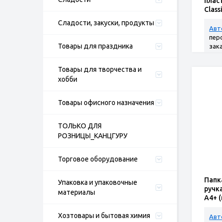
плас
Class
по 4 
Сладости, закуски, продукты
Авт
пер
Товары для праздника
зак
Товары для творчества и
хобби
Товары офисного назначения
ТОЛЬКО ДЛЯ
РОЗНИЦЫ_КАНЦГУРУ
Торговое оборудование
Папк
Упаковка и упаковочные
ручка
материалы
A4+ (
Хозтовары и бытовая химия
Авт