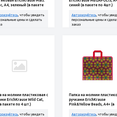
тиковая ErichKrause Matt
ErichKrause MEGAPOLIS, A4
ic, A4, зеленый (в пакете
синий (в пакете по 4шт.)
шт.)
оризуйтесь
, чтобы увидеть
Авторизуйтесь
, чтобы уви
сональные цены и сделать
персональные цены и сдела
аз
заказ
а на молнии пластиковая с
Папка на молнии пластико
ми ErichKrause Wild Cat,
ручками ErichKrause
в пакете по 4 шт.)
Pink&Yellow Beads, А4+ (в
пакете по 4 шт.)
оризуйтесь
, чтобы увидеть
Авторизуйтесь
, чтобы уви