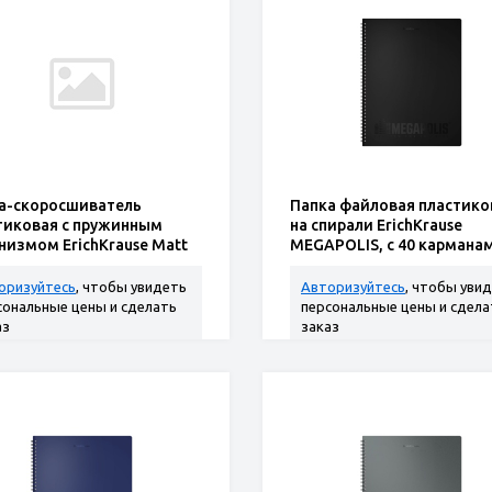
а-скоросшиватель
Папка файловая пластико
тиковая с пружинным
на спирали ErichKrause
низмом ErichKrause Matt
MEGAPOLIS, c 40 кармана
ic, A4, зеленый (в пак
A4, черный (в пакете по
оризуйтесь
, чтобы увидеть
Авторизуйтесь
, чтобы уви
сональные цены и сделать
персональные цены и сдела
аз
заказ