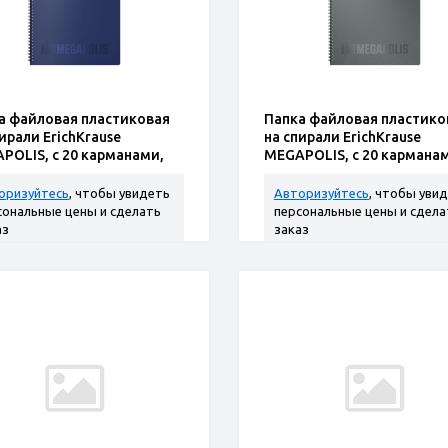
а файловая пластиковая
Папка файловая пластико
ирали ErichKrause
на спирали ErichKrause
POLIS, c 20 карманами,
MEGAPOLIS, c 20 кармана
иний (в пакете по
A4, серый (в пакете по
оризуйтесь
, чтобы увидеть
Авторизуйтесь
, чтобы уви
сональные цены и сделать
персональные цены и сдела
аз
заказ