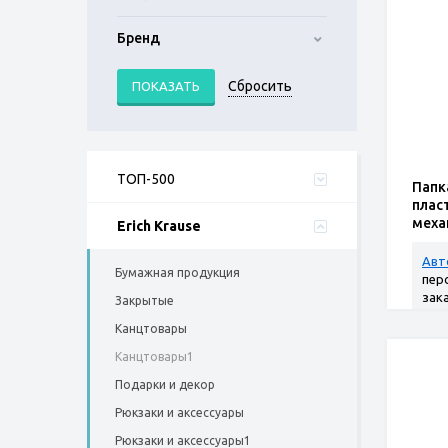
Бренд
ТОП-500
Папк
плас
меха
Erich Krause
Class
Авт
Бумажная продукция
пер
зак
Закрытые
Канцтовары
Канцтовары1
Подарки и декор
Рюкзаки и аксессуары
Рюкзаки и аксессуары1