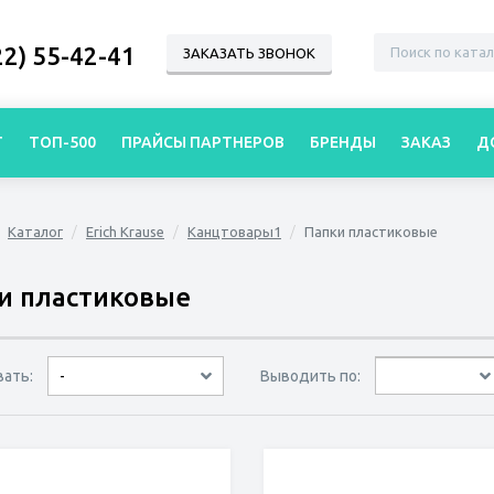
22) 55-42-41
ЗАКАЗАТЬ ЗВОНОК
Г
ТОП-500
ПРАЙСЫ ПАРТНЕРОВ
БРЕНДЫ
ЗАКАЗ
Д
Каталог
Erich Krause
Канцтовары1
Папки пластиковые
и пластиковые
вать:
Выводить по:
-
30 товаров
45 товаров
60 товаров
по дате
по популярности
сначала дешёвые
сначала дорогие