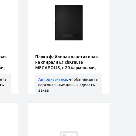
вая
Папка файловая пластиковая
на спирали ErichKrause
ми,
MEGAPOLIS, c 20 карманами,
A4, черный (в пакете по
деть
Авторизуйтесь
, чтобы увидеть
ть
персональные цены и сделать
заказ