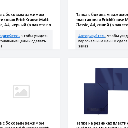
а с боковым зажимом
Папка с боковым зажимо
тиковая ErichKrause Matt
пластиковая ErichKrause M
ic, A4, черный (в пакете по
Classic, A4, синий (в пакете
)
шт.)
оризуйтесь
, чтобы увидеть
Авторизуйтесь
, чтобы уви
сональные цены и сделать
персональные цены и сдела
аз
заказ
а с боковым зажимом
Папка на резинках пласти