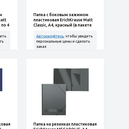
м
Папка с боковым зажимом
att
пластиковая ErichKrause Matt
 по 4
Classic, A4, красный (в пакете
по 4 шт.)
деть
Авторизуйтесь
, чтобы увидеть
ть
персональные цены и сделать
заказ
ковая
Папка на резинках пластиковая