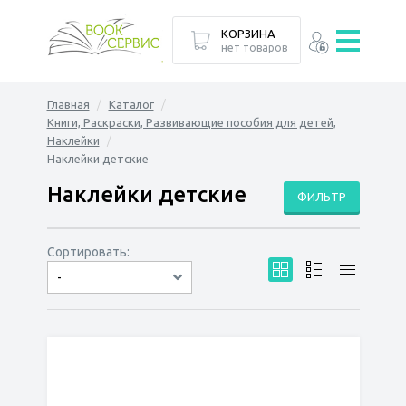
КОРЗИНА
нет товаров
Главная
Каталог
Книги, Раскраски, Развивающие пособия для детей,
Наклейки
Наклейки детские
Наклейки детские
ФИЛЬТР
Сортировать:
-
по дате
по популярности
сначала дешёвые
сначала дорогие