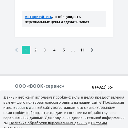
Авторизуйтесь
, чтобы увидеть
персональные цены и сделать заказ
1
2
3
4
5
…
11
ООО «ВООК-сервис»
8 (4822) 55-
42-41
Согласие на обработку персональных данных
Данный веб-сайт использует cookie-файлы в целях предоставления
г. Тверь, наб.
вам лучшего пользовательского опыта на нашем сайте. Продолжая
А. Никитина,
использовать данный сайт, вы соглашаетесь с использованием
КАТАЛОГ
ДОСТАВКА
нами cookie-файлов, а также даете согласие на обработку
д. 144 корпус
ОФОРМЛЕНИЕ ЗАКАЗА
персональных данных. Для получения дополнительной информации
1
О КОМПАНИИ
ТОП-500
см.
Политика обработки персональных данных
и
Системы
(вход со
аналитики
.