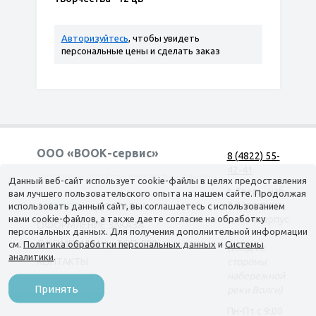
Авторизуйтесь
, чтобы увидеть
персональные цены и сделать заказ
ООО «ВООК-сервис»
8 (4822) 55-
42-41
Согласие на обработку персональных данных
Данный веб-сайт использует cookie-файлы в целях предоставления
г. Тверь, наб.
вам лучшего пользовательского опыта на нашем сайте. Продолжая
А. Никитина,
использовать данный сайт, вы соглашаетесь с использованием
КАТАЛОГ
ДОСТАВКА
нами cookie-файлов, а также даете согласие на обработку
д. 144 корпус
ОФОРМЛЕНИЕ ЗАКАЗА
персональных данных. Для получения дополнительной информации
1
О КОМПАНИИ
ТОП-500
см.
Политика обработки персональных данных
и
Системы
(вход со
аналитики
.
КОНТАКТЫ
стороны
набережной
Принять
реки Волги)
Пн-Пт c 9:00