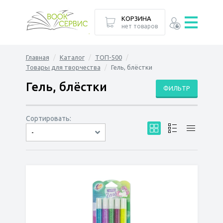
КОРЗИНА
нет товаров
Главная
Каталог
ТОП-500
Товары для творчества
Гель, блёстки
Гель, блёстки
ФИЛЬТР
Сортировать:
-
по дате
по популярности
сначала дешёвые
сначала дорогие