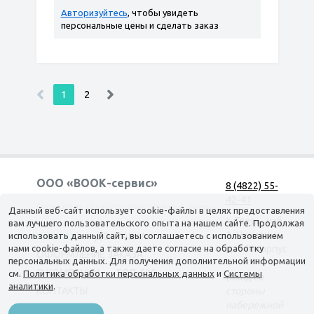
Авторизуйтесь
, чтобы увидеть
персональные цены и сделать заказ
1
2
ООО «ВООК-сервис»
8 (4822) 55-
42-41
Согласие на обработку персональных данных
Данный веб-сайт использует cookie-файлы в целях предоставления
г. Тверь, наб.
вам лучшего пользовательского опыта на нашем сайте. Продолжая
А. Никитина,
использовать данный сайт, вы соглашаетесь с использованием
КАТАЛОГ
ДОСТАВКА
нами cookie-файлов, а также даете согласие на обработку
д. 144 корпус
ОФОРМЛЕНИЕ ЗАКАЗА
персональных данных. Для получения дополнительной информации
1
О КОМПАНИИ
ТОП-500
см.
Политика обработки персональных данных
и
Системы
(вход со
аналитики
.
КОНТАКТЫ
стороны
набережной