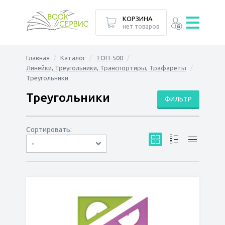
КОРЗИНА
нет товаров
Главная
Каталог
ТОП-500
Линейки, Треугольники, Транспортиры, Трафареты
Треугольники
Треугольники
ФИЛЬТР
Сортировать:
-
по дате
по популярности
сначала дешёвые
сначала дорогие