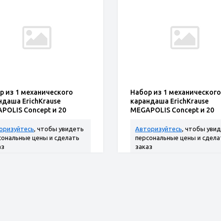
р из 1 механического
Набор из 1 механического
ндаша ErichKrause
карандаша ErichKrause
POLIS Concept и 20
MEGAPOLIS Concept и 20
лей 0.7 мм, НВ (в блистер
грифелей 0.5 мм, НВ (в бл
оризуйтесь
, чтобы увидеть
Авторизуйтесь
, чтобы уви
сональные цены и сделать
персональные цены и сдела
аз
заказ