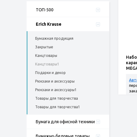
ТОП-500
Erich Krause
Бумажная продукция
Закрытые
Канцтовары
Набо
кара
Канцтовары1
MEGA
Подарки и декор
грифе
Авт
Рюкзаки и аксессуары
пер
Рюкзаки и аксессуары1
зак
Товары для творчества
Товары для творчества1
Бумага для офисной техники
Бумажно-беловые товары