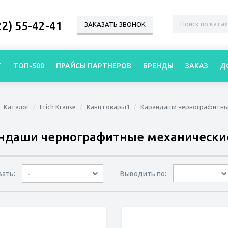
22) 55-42-41
ЗАКАЗАТЬ ЗВОНОК
Г
ТОП-500
ПРАЙСЫ ПАРТНЕРОВ
БРЕНДЫ
ЗАКАЗ
Д
Каталог
Erich Krause
Канцтовары1
Карандаши чернографитн
ндаши чернографитные механически
вать:
Выводить по:
-
30 товаров
45 товаров
60 товаров
по дате
по популярности
сначала дешёвые
сначала дорогие