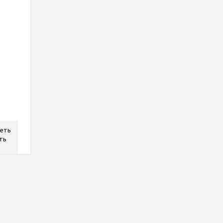
истер
деть
ть