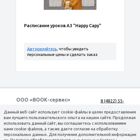
Расписание уроков А3 "Happy Capy"
Авторизуйтесь
, чтобы увидеть
персональные цены и сделать заказ
ООО «ВООК-сервис»
8 (4822) 55-
42-41
Согласие на обработку персональных данных
Данный веб-сайт использует cookie-файлы в целях предоставления
г. Тверь, наб.
вам лучшего пользовательского опыта на нашем сайте. Продолжая
А. Никитина,
использовать данный сайт, вы соглашаетесь с использованием
КАТАЛОГ
ДОСТАВКА
нами cookie-файлов, а также даете согласие на обработку
д. 144 корпус
ОФОРМЛЕНИЕ ЗАКАЗА
персональных данных. Для получения дополнительной информации
1
О КОМПАНИИ
ТОП-500
см.
Политика обработки персональных данных
и
Системы