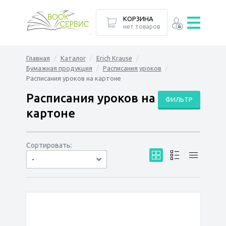
КОРЗИНА
нет товаров
Главная
Каталог
Erich Krause
Бумажная продукция
Расписания уроков
Расписания уроков на картоне
Расписания уроков на
ФИЛЬТР
картоне
Сортировать:
-
по дате
по популярности
сначала дешёвые
сначала дорогие