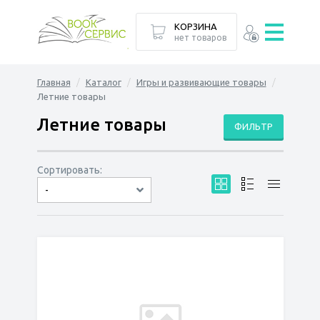
КОРЗИНА
нет товаров
Главная
Каталог
Игры и развивающие товары
Летние товары
Летние товары
ФИЛЬТР
Сортировать:
-
по дате
по популярности
сначала дешёвые
сначала дорогие