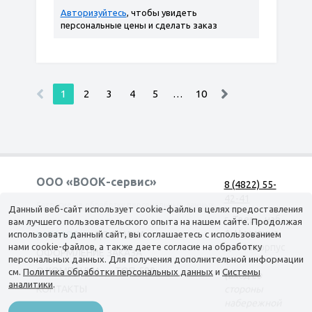
Авторизуйтесь
, чтобы увидеть
персональные цены и сделать заказ
1
2
3
4
5
…
10
ООО «ВООК-сервис»
8 (4822) 55-
42-41
Согласие на обработку персональных данных
Данный веб-сайт использует cookie-файлы в целях предоставления
г. Тверь, наб.
вам лучшего пользовательского опыта на нашем сайте. Продолжая
А. Никитина,
использовать данный сайт, вы соглашаетесь с использованием
КАТАЛОГ
ДОСТАВКА
нами cookie-файлов, а также даете согласие на обработку
д. 144 корпус
ОФОРМЛЕНИЕ ЗАКАЗА
персональных данных. Для получения дополнительной информации
1
О КОМПАНИИ
ТОП-500
см.
Политика обработки персональных данных
и
Системы
(вход со
аналитики
.
КОНТАКТЫ
стороны
набережной