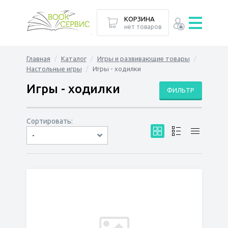
КОРЗИНА
нет товаров
Главная
Каталог
Игры и развивающие товары
Настольные игры
Игры - ходилки
Игры - ходилки
ФИЛЬТР
Сортировать:
-
по дате
по популярности
сначала дешёвые
сначала дорогие