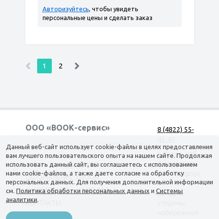
Авторизуйтесь
, чтобы увидеть
персональные цены и сделать заказ
1
2
ООО «ВООК-сервис»
8 (4822) 55-
42-41
Согласие на обработку персональных данных
Данный веб-сайт использует cookie-файлы в целях предоставления
г. Тверь, наб.
вам лучшего пользовательского опыта на нашем сайте. Продолжая
А. Никитина,
использовать данный сайт, вы соглашаетесь с использованием
КАТАЛОГ
ДОСТАВКА
нами cookie-файлов, а также даете согласие на обработку
д. 144 корпус
ОФОРМЛЕНИЕ ЗАКАЗА
персональных данных. Для получения дополнительной информации
1
О КОМПАНИИ
ТОП-500
см.
Политика обработки персональных данных
и
Системы
(вход со
аналитики
.
КОНТАКТЫ
стороны
набережной