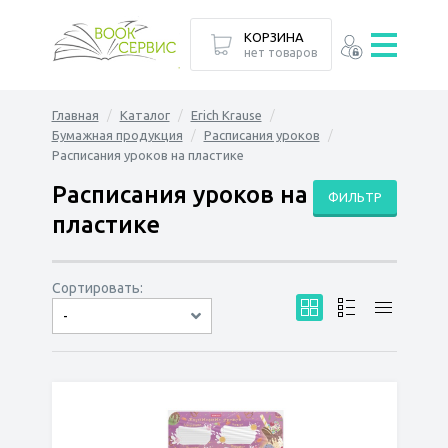
КОРЗИНА
нет товаров
Главная
Каталог
Erich Krause
Бумажная продукция
Расписания уроков
Расписания уроков на пластике
Расписания уроков на
ФИЛЬТР
пластике
Сортировать:
-
по дате
по популярности
сначала дешёвые
сначала дорогие