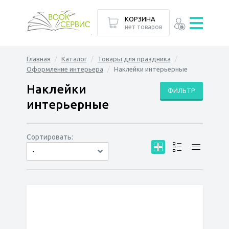
КОРЗИНА
нет товаров
Главная
Каталог
Товары для праздника
Оформление интерьера
Наклейки интерьерные
Наклейки
ФИЛЬТР
интерьерные
Сортировать:
-
по дате
по популярности
сначала дешёвые
сначала дорогие