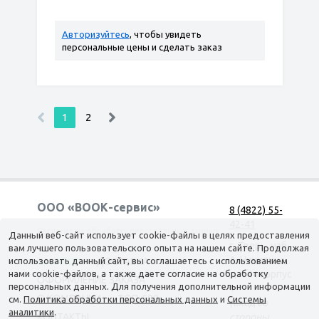
Авторизуйтесь
, чтобы увидеть
персональные цены и сделать заказ
1
2
ООО «ВООК-сервис»
8 (4822) 55-
42-41
Согласие на обработку персональных данных
Данный веб-сайт использует cookie-файлы в целях предоставления
г. Тверь, наб.
вам лучшего пользовательского опыта на нашем сайте. Продолжая
А. Никитина,
использовать данный сайт, вы соглашаетесь с использованием
КАТАЛОГ
ДОСТАВКА
нами cookie-файлов, а также даете согласие на обработку
д. 144 корпус
ОФОРМЛЕНИЕ ЗАКАЗА
персональных данных. Для получения дополнительной информации
1
О КОМПАНИИ
ТОП-500
см.
Политика обработки персональных данных
и
Системы
(вход со
аналитики
.
КОНТАКТЫ
стороны