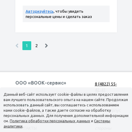
Авторизуйтесь
, чтобы увидеть
персональные цены и сделать заказ
1
2
ООО «ВООК-сервис»
8 (4822) 55-
42-41
Согласие на обработку персональных данных
Данный веб-сайт использует cookie-файлы в целях предоставления
г. Тверь, наб.
вам лучшего пользовательского опыта на нашем сайте. Продолжая
А. Никитина,
использовать данный сайт, вы соглашаетесь с использованием
КАТАЛОГ
ДОСТАВКА
нами cookie-файлов, а также даете согласие на обработку
д. 144 корпус
ОФОРМЛЕНИЕ ЗАКАЗА
персональных данных. Для получения дополнительной информации
1
О КОМПАНИИ
ТОП-500
см.
Политика обработки персональных данных
и
Системы
(вход со
аналитики
.
КОНТАКТЫ
стороны