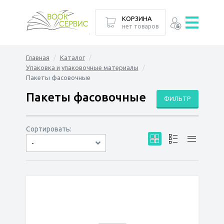
КОРЗИНА
нет товаров
Главная
Каталог
Упаковка и упаковочные материалы
Пакеты фасовочные
Пакеты фасовочные
ФИЛЬТР
Сортировать:
-
по дате
по популярности
сначала дешёвые
сначала дорогие