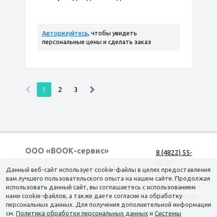
Авторизуйтесь
, чтобы увидеть
персональные цены и сделать заказ
1
2
3
ООО «ВООК-сервис»
8 (4822) 55-
42-41
Согласие на обработку персональных данных
Данный веб-сайт использует cookie-файлы в целях предоставления
г. Тверь, наб.
вам лучшего пользовательского опыта на нашем сайте. Продолжая
А. Никитина,
использовать данный сайт, вы соглашаетесь с использованием
КАТАЛОГ
ДОСТАВКА
нами cookie-файлов, а также даете согласие на обработку
д. 144 корпус
ОФОРМЛЕНИЕ ЗАКАЗА
персональных данных. Для получения дополнительной информации
1
О КОМПАНИИ
ТОП-500
см.
Политика обработки персональных данных
и
Системы
(вход со