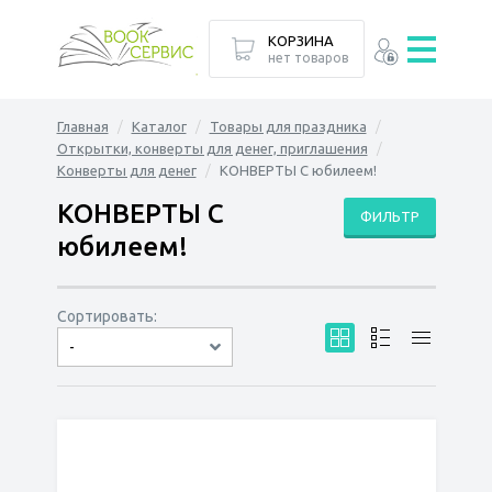
КОРЗИНА
нет товаров
Главная
Каталог
Товары для праздника
Открытки, конверты для денег, приглашения
Конверты для денег
КОНВЕРТЫ С юбилеем!
КОНВЕРТЫ С
ФИЛЬТР
юбилеем!
Сортировать:
-
по дате
по популярности
сначала дешёвые
сначала дорогие