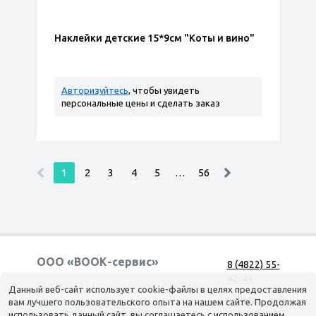
Наклейки детские 15*9см "Коты и вино"
Авторизуйтесь
, чтобы увидеть
персональные цены и сделать заказ
1
2
3
4
5
…
56
ООО «ВООК-сервис»
8 (4822) 55-
42-41
Согласие на обработку персональных данных
Данный веб-сайт использует cookie-файлы в целях предоставления
г. Тверь, наб.
вам лучшего пользовательского опыта на нашем сайте. Продолжая
А. Никитина,
использовать данный сайт, вы соглашаетесь с использованием
КАТАЛОГ
ДОСТАВКА