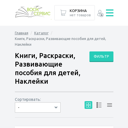
КОРЗИНА
нет товаров
Главная
Каталог
Книги, Раскраски, Развивающие пособия для детей,
Наклейки
Книги, Раскраски,
ФИЛЬТР
Развивающие
пособия для детей,
Наклейки
Сортировать:
-
по дате
по популярности
сначала дешёвые
сначала дорогие