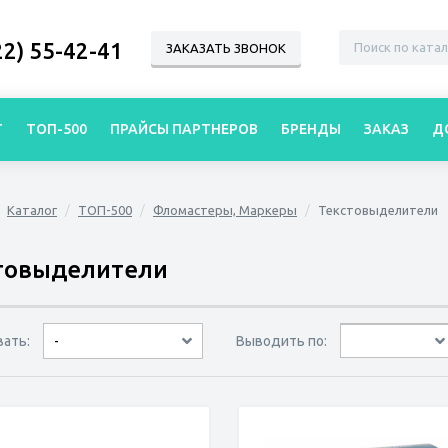
22) 55-42-41
ЗАКАЗАТЬ ЗВОНОК
Г
ТОП-500
ПРАЙСЫ ПАРТНЕРОВ
БРЕНДЫ
ЗАКАЗ
Д
Каталог
ТОП-500
Фломастеры, Маркеры
Текстовыделители
товыделители
вать:
Выводить по:
-
30 товаров
45 товаров
60 товаров
по дате
по популярности
сначала дешёвые
сначала дорогие