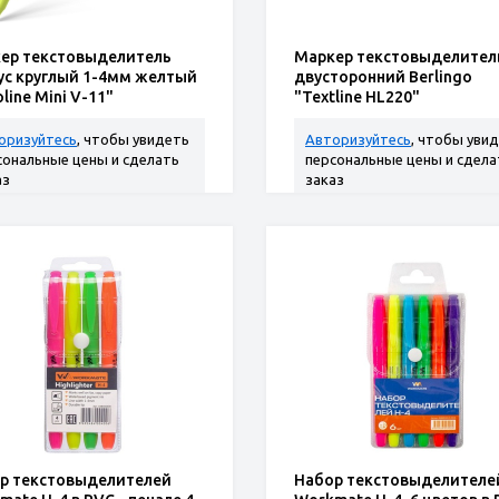
ер текстовыделитель
Маркер текстовыделител
ус круглый 1-4мм желтый
двусторонний Berlingo
oline Mini V-11"
"Textline HL220"
желтый.зеленый, 0,5-4мм
(319379)
оризуйтесь
, чтобы увидеть
Авторизуйтесь
, чтобы уви
сональные цены и сделать
персональные цены и сдела
аз
заказ
р текстовыделителей
Набор текстовыделителе