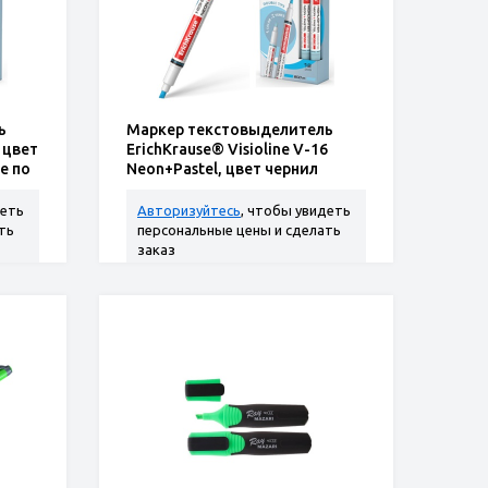
ь
Маркер текстовыделитель
, цвет
ErichKrause® Visioline V-16
е по
Neon+Pastel, цвет чернил
голубой (в коробке по 12 шт.)
деть
Авторизуйтесь
, чтобы увидеть
ть
персональные цены и сделать
заказ