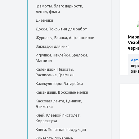
Грамоты, благодарности,
ленты, флаги
Дневники
Доски, Покрытия для работ
Марк
Журналы, Бланки, Алфав.книжки
Visio
Закладки для книг
черн
12 шт
Игрушки, Наклейки, Брелоки,
Авт
Магниты
пер
Календари, Плакаты,
зак
Расписание, Графики
Калькуляторы, Батарейки
Карандаши, Восковые мелки
Кассовая лента, Ценники,
Этикетки
Клей, Клеевой пистолет,
Корректура
Книги, Печатная продукция
Конверты почтовые