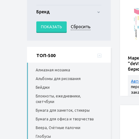
Бренд
ТОП-500
Марк
"deV
бирю
Алмазная мозаика
плоск
Альбомы для рисования
Авт
пер
Бейджи
зак
Блокноты, ежедневники,
скетчбуки
Бумага для заметок, стикеры
Бумага для офиса и творчества
Веера, Счётные палочки
Глобусы