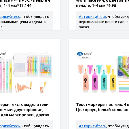
mate H-4 в PVC - пенале 4
Workmate H-4, 6 цветов в 
а, 1-4 мм*12.144
пенале, 1-4 мм *6.96
оризуйтесь
, чтобы увидеть
Авторизуйтесь
, чтобы уви
сональные цены и сделать
персональные цены и сдела
аз
заказ
еры-текстовыделители
Текстмаркеры пастель. 4 ц
аемые: двусторонние,
Цв.корпус, белый колпачо
 для маркировки, другая
стирания Набор 6 штук
оризуйтесь
, чтобы увидеть
Авторизуйтесь
, чтобы уви