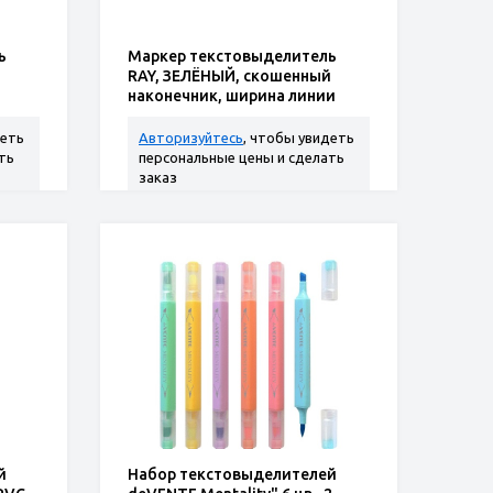
ь
Маркер текстовыделитель
RAY, ЗЕЛЁНЫЙ, скошенный
наконечник, ширина линии
письма 5мм, картонная
коробка
деть
Авторизуйтесь
, чтобы увидеть
ть
персональные цены и сделать
заказ
й
Набор текстовыделителей