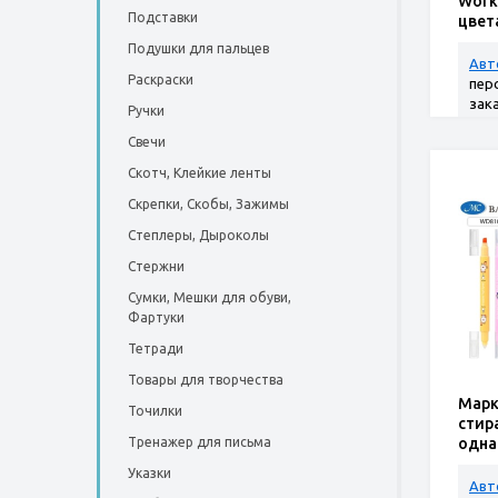
Work
Подставки
цвет
Подушки для пальцев
Авт
Раскраски
пер
зак
Ручки
Свечи
Скотч, Клейкие ленты
Скрепки, Скобы, Зажимы
Степлеры, Дыроколы
Стержни
Сумки, Мешки для обуви,
Фартуки
Тетради
Товары для творчества
Марк
Точилки
стир
Тренажер для письма
одна
для 
Указки
Авт