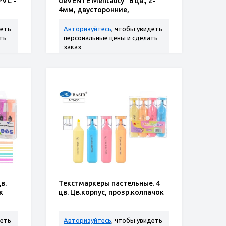
PVC -
deVENTE Mentality" 6 цв., 2-
4мм, двусторонние,
трехгр.корпус
деть
Авторизуйтесь
, чтобы увидеть
ть
персональные цены и сделать
заказ
в.
Текстмаркеры пастельные. 4
к
цв. Цв.корпус, прозр.колпачок
деть
Авторизуйтесь
, чтобы увидеть