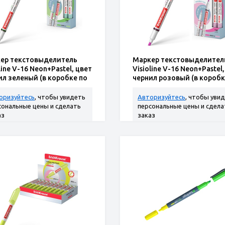
ер текстовыделитель
Маркер текстовыделител
line V-16 Neon+Pastel, цвет
Visioline V-16 Neon+Pastel
ил зеленый (в коробке по
чернил розовый (в коробк
.)
12 шт.)
оризуйтесь
, чтобы увидеть
Авторизуйтесь
, чтобы уви
сональные цены и сделать
персональные цены и сдела
аз
заказ