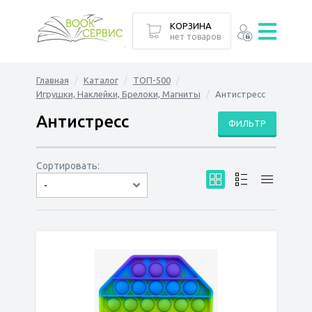
КОРЗИНА
нет товаров
Главная
Каталог
ТОП-500
Игрушки, Наклейки, Брелоки, Магниты
Антистресс
Антистресс
ФИЛЬТР
Сортировать:
-
по дате
по популярности
сначала дешёвые
сначала дорогие