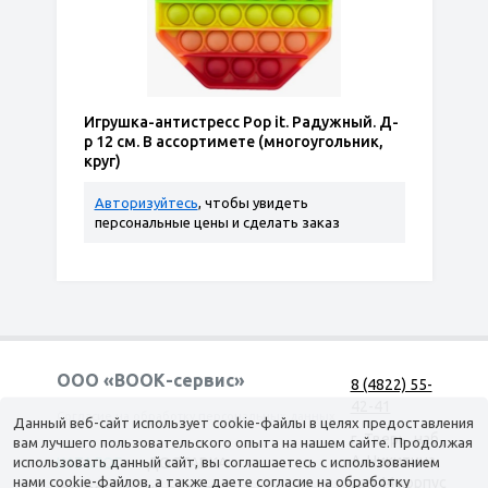
Игрушка-антистресс Pop it. Радужный. Д-
р 12 см. В ассортимете (многоугольник,
круг)
Авторизуйтесь
, чтобы увидеть
персональные цены и сделать заказ
ООО «ВООК-сервис»
8 (4822) 55-
42-41
Согласие на обработку персональных данных
Данный веб-сайт использует cookie-файлы в целях предоставления
г. Тверь, наб.
вам лучшего пользовательского опыта на нашем сайте. Продолжая
А. Никитина,
использовать данный сайт, вы соглашаетесь с использованием
КАТАЛОГ
ДОСТАВКА
нами cookie-файлов, а также даете согласие на обработку
д. 144 корпус