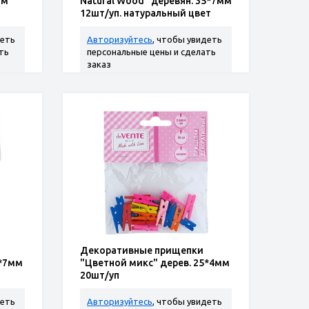
мм
Natural Wood" деревян. 35*7мм
12шт/уп. натуральный цвет
деть
Авторизуйтесь
, чтобы увидеть
ть
персональные цены и сделать
заказ
Декоративные прищепки
5*7мм
"Цветной микс" дерев. 25*4мм
20шт/уп
деть
Авторизуйтесь
, чтобы увидеть