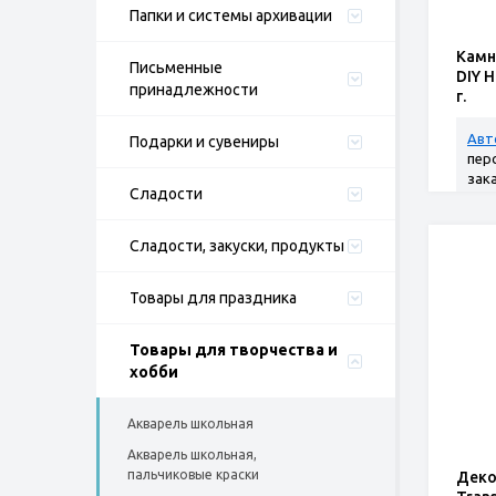
Папки и системы архивации
Камн
Письменные
DIY 
принадлежности
г.
Авт
Подарки и сувениры
пер
зак
Сладости
Сладости, закуски, продукты
Товары для праздника
Товары для творчества и
хобби
Акварель школьная
Акварель школьная,
пальчиковые краски
Деко