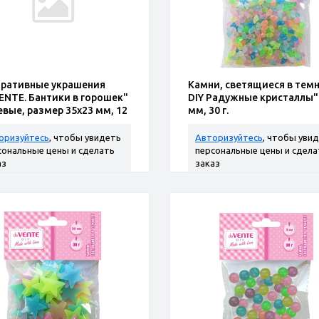
ративные украшения
Камни, светящиеся в темн
ENTE. Бантики в горошек"
DIY Радужные кристаллы"
евые, размер 35x23 мм, 12
мм, 30 г.
ссорти цветов
оризуйтесь
, чтобы увидеть
Авторизуйтесь
, чтобы уви
сональные цены и сделать
персональные цены и сдела
аз
заказ