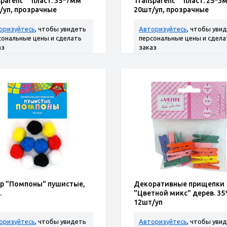
sparent"" пласт. 35*7мм
Transparent"" пласт. 25*3
/уп, прозрачные
20шт/уп, прозрачные
оризуйтесь
, чтобы увидеть
Авторизуйтесь
, чтобы уви
сональные цены и сделать
персональные цены и сдела
аз
заказ
р "Помпоны" пушистые,
Декоративные прищепки
.
"Цветной микс" дерев. 3
12шт/уп
оризуйтесь
, чтобы увидеть
Авторизуйтесь
, чтобы уви