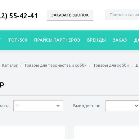
22) 55-42-41
ЗАКАЗАТЬ ЗВОНОК
Г
ТОП-500
ПРАЙСЫ ПАРТНЕРОВ
БРЕНДЫ
ЗАКАЗ
Д
Каталог
Товары для творчества и хобби
Товары для хобби
Д
р
вать:
Выводить по:
-
30 товаров
45 товаров
60 товаров
по дате
по популярности
сначала дешёвые
сначала дорогие