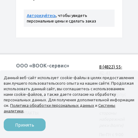
Авторизуйтесь
, чтобы увидеть
персональные цены и сделать заказ
ООО «ВООК-сервис»
8 (4822) 55-
42-41
Согласие на обработку персональных данных
Данный веб-сайт использует cookie-файлы в целях предоставления
г. Тверь, наб.
вам лучшего пользовательского опыта на нашем сайте. Продолжая
А. Никитина,
использовать данный сайт, вы соглашаетесь с использованием
КАТАЛОГ
ДОСТАВКА
нами cookie-файлов, а также даете согласие на обработку
д. 144 корпус
ОФОРМЛЕНИЕ ЗАКАЗА
персональных данных. Для получения дополнительной информации
1
О КОМПАНИИ
ТОП-500
см.
Политика обработки персональных данных
и
Системы
(вход со
аналитики
.
КОНТАКТЫ
стороны
набережной
Принять
реки Волги)
Пн-Пт c 9:00