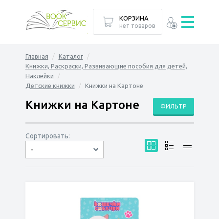
КОРЗИНА
нет товаров
Главная
Каталог
Книжки, Раскраски, Развивающие пособия для детей,
Наклейки
Детские книжки
Книжки на Картоне
Книжки на Картоне
ФИЛЬТР
Сортировать:
-
по дате
по популярности
сначала дешёвые
сначала дорогие