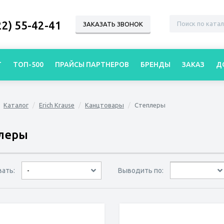
22) 55-42-41
ЗАКАЗАТЬ ЗВОНОК
Г
ТОП-500
ПРАЙСЫ ПАРТНЕРОВ
БРЕНДЫ
ЗАКАЗ
Д
Каталог
Erich Krause
Канцтовары
Степлеры
леры
вать:
Выводить по:
-
30 товаров
45 товаров
60 товаров
по дате
по популярности
сначала дешёвые
сначала дорогие